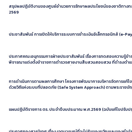
สรุปผลปฏิบัติงานของศูนย์อำนวยการรักษาผลประโยชน์ของชาติทางทะ
2569
ประชาสัมพันธ์ การเปิดให้บริการระบบการชำระเงินอิเล็กทรอนิกส์ (e-P
ประกาศคณะอนุกรรมการฝ่ายประชาสัมพันธ์ เรื่องการทดสอบความรู้ข้า
พิจารณาแต่งตั้งข้าราชการตำรวจสายงานสืบสวนสอบสวน ที่ดำรงตำแหน
ลดได้ในตัวเอง ให้ดำรงตำแหน่งสูงขึ้น ประจำปี 2569
การดำเนินการตามผลการศึกษา โครงการพัฒนาการบริหารจัดการแก้ไขป
ด้วยวิถีแห่งระบบที่ปลอดภัย (Safe System Approach) ตามพระราชบัญญ
พินัย พ.ศ. ๒๕๖๕ ด้านการบังคับใช้กฎหมาย
แผนปฏิบัติราชการ ตร. ประจำปีงบประมาณ พ.ศ.2569 (ฉบับแก้ไขปรับปร
ประกาศกองสารนิเทศ เรื่อง เจตนารมณ์ที่จะไม่รับของขวัญและของกำนั