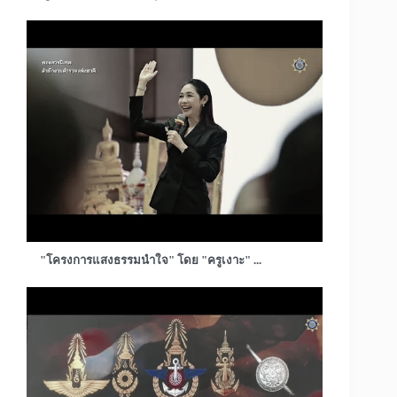
"โครงการแสงธรรมนำใจ" โดย "ครูเงาะ" ...