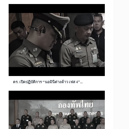
ตร. เปิดปฏิบัติการ “นอมินีต่างด้าว เฟส 4”...