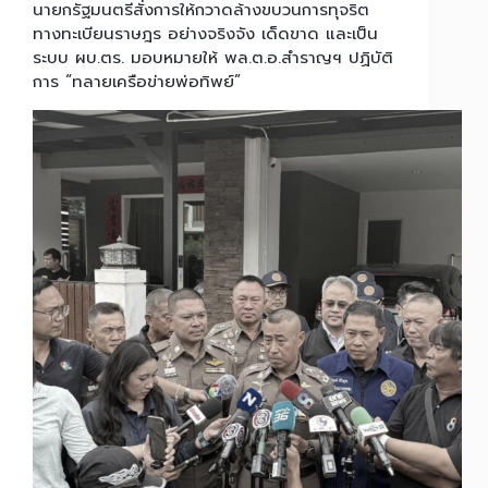
นายกรัฐมนตรีสั่งการให้กวาดล้างขบวนการทุจริต
ทางทะเบียนราษฎร อย่างจริงจัง เด็ดขาด และเป็น
ระบบ ผบ.ตร. มอบหมายให้ พล.ต.อ.สำราญฯ ปฏิบัติ
การ “ทลายเครือข่ายพ่อทิพย์”