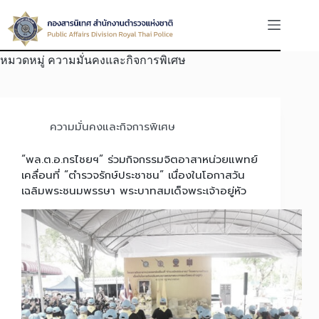
Skip
to
content
หมวดหมู่
ความมั่นคงและกิจการพิเศษ
ความมั่นคงและกิจการพิเศษ
“พล.ต.อ.กรไชยฯ” ร่วมกิจกรรมจิตอาสาหน่วยแพทย์
เคลื่อนที่ “ตำรวจรักษ์ประชาชน” เนื่องในโอกาสวัน
เฉลิมพระชนมพรรษา พระบาทสมเด็จพระเจ้าอยู่หัว