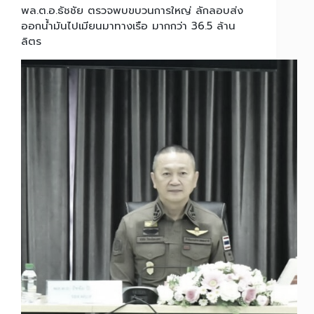
พล.ต.อ.ธัชชัย ตรวจพบขบวนการใหญ่ ลักลอบส่ง
ออกน้ำมันไปเมียนมาทางเรือ มากกว่า 36.5 ล้าน
ลิตร