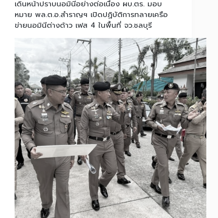
เดินหน้าปราบนอมินีอย่างต่อเนื่อง ผบ.ตร. มอบ
หมาย พล.ต.อ.สำราญฯ เปิดปฏิบัติการทลายเครือ
ข่ายนอมินีต่างด้าว เฟส 4 ในพื้นที่ จว.ชลบุรี