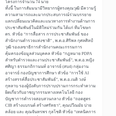
โครงการจำนวน 74 นาย
ทั้งนี้ ในการสัมมนามีวิทยากรผู้ทรงคุณวุฒิ มีความรู้
ความสามารถและมากประสบการณ์ร่วมบรรยาย
แลกเปลี่ยนแนวคิดและแนวทางการทำงานด้านการ
ประชาสัมพันธ์ในมิติใหม่ร่วมกัน ได้แก่ ทีมโฆษก
ตร. หัวข้อ “การสื่อสาร การประชาสัมพันธ์ ของ
สำนักงานตำรวจแห่งชาติ” , พ.ต.อ.ศิริพล กุศลศิลป์
วุฒิ รองเลขาธิการสำนักงานคณะกรรมการ
คุ้มครองข้อมูลส่วนบุคคล หัวข้อ “กฎหมาย PDPA
สำหรับตำรวจและงานประชาสัมพันธ์”, พ.ต.อ.หญิง
ศศิญา ธรรมกถิกานนท์ อาจารย์ (สบ4) กลุ่มงาน
อาจารย์ กองบัญชาการศึกษา หัวข้อ “การใช้ AI
สร้างสรรค์สื่อประชาสัมพันธ์”, พ.ต.อ.เนติ วงษ์
กุหลาบ รองผู้บังคับการปราบปรามการกระทำความ
ผิดเกี่ยวกับอาชญากรรมทางเทคโนโลยี กอง
บัญชาการตำรวจสอบสวนกลาง หัวข้อ “ถอดสูตร
CIB สร้างแบรนด์ สร้างศรัทธา”, คุณปวีณมัย บ่าย
คล้อย และ คุณจันทรพร กุลโชติ หัวข้อ “เทคนิคการ