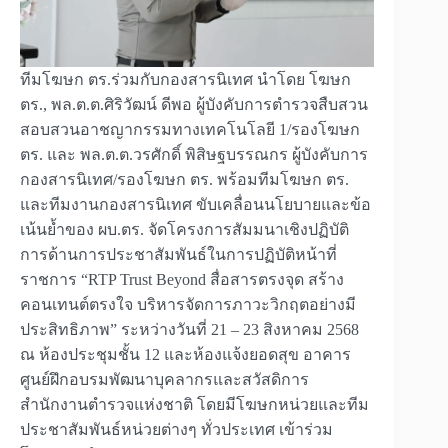
ทีมโฆษก ตร.ร่วมกับกองสารนิเทศ นำโดย โฆษก
ตร., พล.ต.ต.ศิริวัฒน์ ดีพอ ผู้บังคับการตำรวจสืบสวน
สอบสวนอาชญากรรมทางเทคโนโลยี 1/รองโฆษก
ตร. และ พล.ต.ต.วรศักดิ์ พิสิษฐบรรณกร ผู้บังคับการ
กองสารนิเทศ/รองโฆษก ตร. พร้อมทีมโฆษก ตร.
และทีมงานกองสารนิเทศ ขับเคลื่อนนโยบายและข้อ
เน้นย้ำของ ผบ.ตร. จัดโครงการสัมมนาเชิงปฏิบัติ
การด้านการประชาสัมพันธ์ในการปฏิบัติหน้าที่
ราชการ “RTP Trust Beyond สื่อสารตรงจุด สร้าง
คอนเทนต์ตรงใจ บริหารจัดการภาวะวิกฤตอย่างมี
ประสิทธิภาพ” ระหว่างวันที่ 21 – 23 สิงหาคม 2568
ณ ห้องประชุมชั้น 12 และห้องแจ้งยอดสุข อาคาร
ศูนย์ฝึกอบรมพัฒนาบุคลากรและสวัสดิการ
สำนักงานตำรวจแห่งชาติ โดยมีโฆษกหน่วยและทีม
ประชาสัมพันธ์หน่วยต่างๆ ทั่วประเทศ เข้าร่วม