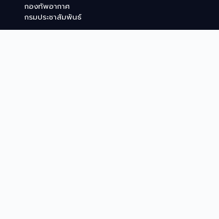
กองทัพอากาศ
กรมประชาสัมพันธ์
Quick Links
หน้าแรก
ผู้บังคับบัญชา
เกี่ยวกับเรา
ข่าว
MEDIA
ดาวน์โหลด
ติดต่อ
Copyright © 2025 - กองสารนิเทศ สำนักงานตำรวจ