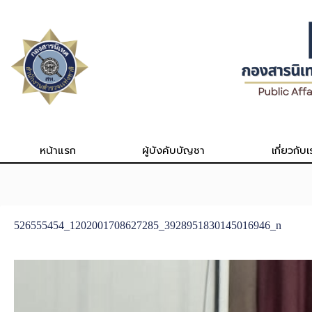
Skip
to
content
หน้าแรก
ผู้บังคับบัญชา
เกี่ยวกับเ
526555454_1202001708627285_3928951830145016946_n