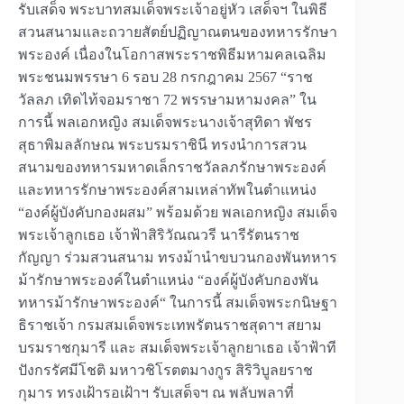
รับเสด็จ พระบาทสมเด็จพระเจ้าอยู่หัว เสด็จฯ ในพิธี
สวนสนามและถวายสัตย์ปฏิญาณตนของทหารรักษา
พระองค์ เนื่องในโอกาสพระราชพิธีมหามคลเฉลิม
พระชนมพรรษา 6 รอบ 28 กรกฎาคม 2567 “ราช
วัลลภ เทิดไท้จอมราชา 72 พรรษามหามงคล” ใน
การนี้ พลเอกหญิง สมเด็จพระนางเจ้าสุทิดา พัชร
สุธาพิมลลักษณ พระบรมราชินี ทรงนำการสวน
สนามของทหารมหาดเล็กราชวัลลภรักษาพระองค์
และทหารรักษาพระองค์สามเหล่าทัพในตำแหน่ง
“องค์ผู้บังคับกองผสม” พร้อมด้วย พลเอกหญิง สมเด็จ
พระเจ้าลูกเธอ เจ้าฟ้าสิริวัณณวรี นารีรัตนราช
กัญญา ร่วมสวนสนาม ทรงม้านำขบวนกองพันทหาร
ม้ารักษาพระองค์ในตำแหน่ง “องค์ผู้บังคับกองพัน
ทหารม้ารักษาพระองค์“ ในการนี้ สมเด็จพระกนิษฐา
ธิราชเจ้า กรมสมเด็จพระเทพรัตนราชสุดาฯ สยาม
บรมราชกุมารี และ สมเด็จพระเจ้าลูกยาเธอ เจ้าฟ้าที
ปังกรรัศมีโชติ มหาวชิโรตตมางกูร สิริวิบูลยราช
กุมาร ทรงเฝ้ารอเฝ้าฯ รับเสด็จฯ ณ พลับพลาที่