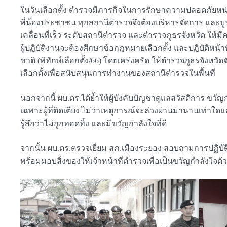
ในวันเลือกตั้ง ตำรวจมีภารกิจในการรักษาความปลอดภัย
พี่น้องประชาชน ทุกสถานีตำรวจจึงต้องบริหารจัดการ และบู
เคลื่อนที่เร็ว ระดับสถานีตำรวจ และตำรวจภูธรจังหวัด ให้มี
ผู้ปฏิบัติงานจะต้องศึกษาข้อกฎหมายเลือกตั้ง และปฏิบัติ
ชาติ (พิทักษ์เลือกตั้ง/66) โดยเคร่งครัด ให้ตำรวจภูธรจั
เลือกตั้งเพื่อสนับสนุนการทำงานของสถานีตำรวจในพื้นที่
นอกจากนี้ ผบ.ตร.ได้ย้ำให้ผู้บังคับบัญชาดูแลสวัสดิการ ขวั
เฉพาะผู้ที่ติดเตียง ไม่ว่าเหตุการณ์จะล่วงผ่านมานานเท่าใดแล
รู้สึกว่าไม่ถูกทอดทิ้ง และมีขวัญกำลังใจที่ดี
จากนั้น ผบ.ตร.ตรวจเยี่ยม สภ.เมืองระยอง สอบถามการปฏิบัต
พร้อมมอบสิ่งของให้เจ้าหน้าที่ตำรวจเพื่อเป็นขวัญกำลังใจด้