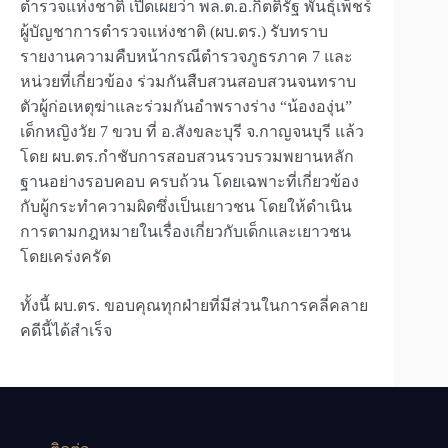
ตำรวจแห่งชาติ เปิดเผยว่า พล.ต.อ.กิตติ์รัฐ พันธุ์เพ็ชร์
ผู้บัญชาการตำรวจแห่งชาติ (ผบ.ตร.) รับทราบ
รายงานความคืบหน้ากรณีตำรวจภูธรภาค 7 และ
หน่วยที่เกี่ยวข้อง ร่วมกันสืบสวนสอบสวนจนทราบ
ตัวผู้ก่อเหตุฆ่าและร่วมกันอำพรางร่าง “น้ององุ่น”
เด็กหญิงวัย 7 ขวบ ที่ อ.สังขละบุรี จ.กาญจนบุรี แล้ว
โดย ผบ.ตร.กำชับการสอบสวนรวบรวมพยานหลัก
ฐานอย่างรอบคอบ ครบถ้วน โดยเฉพาะที่เกี่ยวข้อง
กับผู้กระทำความผิดซึ่งเป็นเยาวชน โดยให้ดำเนิน
การตามกฎหมายในเรื่องเกี่ยวกับเด็กและเยาวชน
โดยเคร่งครัด
ทั้งนี้ ผบ.ตร. ขอบคุณทุกฝ่ายที่มีส่วนในการคลี่คลาย
คดีนี้ได้สำเร็จ