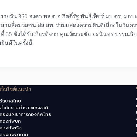
ารรายวัน 360 องศา พล.ต.อ.กิตติ์รัฐ พันธุ์เพ็ชร์ ผบ.ตร. ม
านสื่อมวลชน ฝส.สท. ร่วมแสดงความยินดีเนื่องในวันครบรอ
ปีที่ 35 ซึ่งได้รับเกียรติจาก คุณวัฒธะชัย ยะนินทร บรรณธิ
นดีในครั้งนี้
เว็บไซต์แนะนำ
รัฐบาลไทย
สำนักงานตำรวจแห่งชาติ
กองบัญชาการกองทัพไทย
กองทัพบก
กองทัพเรือ
กองทัพอากาศ