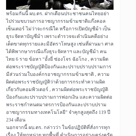
พร้อมกันนี้ ผบ.ตร. ฝากเตือนประชาชนคนไทยอย่า
ไปร่วมขบวนการอาชญากรรมข้ามชาติแก๊งคอล
เซ็นเตอร์ ไม่ว่าจะกรณีใด หรือการเปิดบัญชีม้า เป็น
ธุระจัดหาบัญชีม้า เพราะตำรวจจะดำเนินคดีอย่าง
เด็ดขาดทุกรายและมีอัตราโทษสูง เช่นที่ผ่านมา ศาล
ได้พิพากษากรณีแก๊งธุระจัดหาฯ และบัญชีม้า คน
ไทย 6 ราย ข้อหา “อั้งยี่ ซ่องโจร ฉัอโกง , ความผิด
ต่อพระราชบัญญัติป้องกันและปราบปราบปรามการ
มีส่วนร่วมใบองค์กรอาชญากรรมข้ามชาติ , ความ
ผิดต่อพระราชบัญญัติว่าด้วยการกระทำความผิด
เกี่ยวกับคอมพิวเตอร์ , ความผิดต่อพระราชบัญญัติ
ป้องกันและปราบปรามการพ่อกเงิน และความผิดต่อ
พระราชกำหนดมาตรการป้องกันและปราบปราม
อาชญากรรมทางเทคโนโลยี” จำคุกสูงสุดถึง 119 ปี
234 เดือน
นอกจากนี้ ผบ.ตร. กล่าวว่า ในข้อปฏิบัติที่สั่งการทุก
เรื่อง ให้ทุกหน่วย ทุกพื้นที่ ดำเนินการอย่างเคร่งครัด