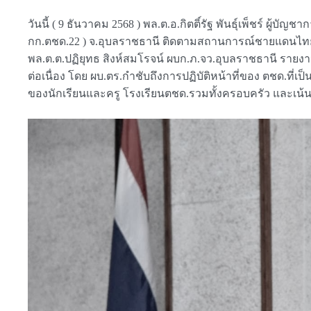
วันนี้ ( 9 ธันวาคม 2568 ) พล.ต.อ.กิตติ์รัฐ พันธุ์เพ็ชร์ ผู
กก.ตชด.22 ) จ.อุบลราชธานี ติดตามสถานการณ์ชายแดนไทย – 
พล.ต.ต.ปฏิยุทธ สิงห์สมโรจน์ ผบก.ภ.จว.อุบลราชธานี รายงา
ต่อเนื่อง โดย ผบ.ตร.กำชับถึงการปฏิบัติหน้าที่ของ ตชด.ท
ของนักเรียนและครู โรงเรียนตชด.รวมทั้งครอบครัว และเน้