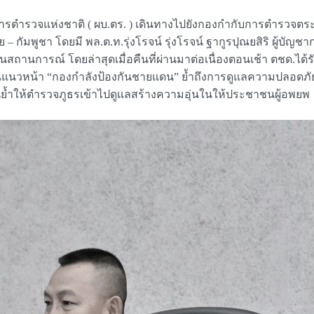
้บัญชาการตำรวจแห่งชาติ ( ผบ.ตร. ) เดินทางไปยังกองกำกับการตำรวจต
กัมพูชา โดยมี พล.ต.ท.รุ่งโรจน์ รุ่งโรจน์ ฐากูรปุณยสิริ ผู้บ
นสถานการณ์ โดยล่าสุดเมื่อคืนที่ผ่านมาต่อเนื่องตอนเช้า ตชด.ได
ี่เป็นแนวหน้า “กองกำลังป้องกันชายแดน” ย้ำถึงการดูแลความปลอดภ
นย้ำให้ตำรวจภูธรเข้าไปดูแลสร้างความอุ่นในให้ประชาชนผู้อพยพ