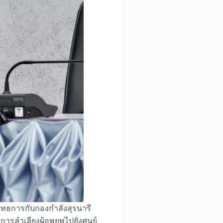
ยุทธการกับกองกำลังสุรนารี
 การลำเลียงผู้อพยพไปยังศูนย์