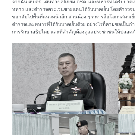
จากนั้น ผบ.ตร. เดินทางไปเยี่ยม ตชด. และทหารที่ได้รับบาดเจ
ทหาร และตำรวจตระเวนชายแดนได้รับบาดเจ็บ โดยตำรวจบาดเจ็บ 
ขอกลับไปพื้นที่แนวหน้าอีก ส่วนน้อง ๆ ทหารถือโอกาสมาเย
ตำรวจและทหารที่ได้รับบาดเจ็บด้วย อย่างไรก็ตามขอเป็นกำล
การรักษาอธิปไตย และที่สำคัญต้องดูแลประชาชนให้ปลอดภั