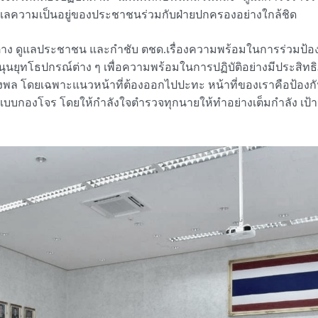
แลความเป็นอยู่ของประชาชนร่วมกับฝ่ายปกครองอย่างใกล้ชิด
กัดต่าง ดูแลประชาชน และกำชับ ตชด.เรื่องความพร้อมในการร่วมป้
ุนยุทโธปกรณ์ต่าง ๆ เพื่อความพร้อมในการปฏิบัติอย่างมีประสิท
งพล โดยเฉพาะแนวหน้าที่ต้องออกไปปะทะ หน้าที่ของเราคือป้องกันช
มาแบบกองโจร โดยให้กำลังใจตำรวจทุกนายให้ทำอย่างเต็มกำลัง เป