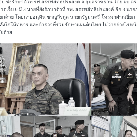
็บ ซึ่งรักษาตัวที่ รพ.สรรพสิทธิประสงค์ จ.อุบลราชธานี โดย ผบ.ตร.
6 มี 3 นายที่ยังรักษาตัวที่ รพ. สรรพสิทธิประสงค์ อีก 3 นายกลั
ี่ยมด้วย โดยนายอนุทิน ชาญวีรกูล นายกรัฐมนตรี โทรมาฝากเยี่ยม
ังใจให้ทหาร และตำรวจที่ร่วมรักษาแผ่นดินไทย ไม่ว่าอย่างไรหน้
ยด้วย