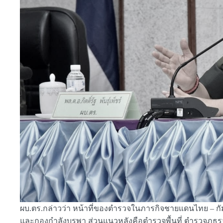
ผบ.ตร.กล่าวว่า หน้าที่ของตำรวจในภารกิจชายแดนไทย – กัมพ
และกองกำลังบูรพา ส่วนแนวหลังคือตำรวจพื้นที่ ตำรวจภูธรจัง