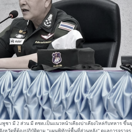
ูชา มี 2 ส่วน มี ตชด.เป็นแนวหน้าเคียงบ่าเคียงไหล่กับทหาร ขึ้น
หวัดที่ต้องปฏิบัติตาม “แผนพิทักษ์พื้นที่ส่วนหลัง” ดูแลการจราจร