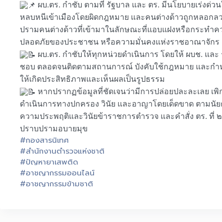
ผบ.ตร. กำชับ ตามที่ รัฐบาล และ ตร. มีนโยบายเร่
หลบหนีเข้าเมืองโดยผิดกฎหมาย และคนต่างด้าวถูกหลอกลวง
ปรามคนต่างด้าวที่เข้ามาในลักษณะที่แอบแฝงหรือกระทำควา
ปลอดภัยของประชาชน หรือความมั่นคงแห่งราชอาณาจักร อ
ผบ.ตร. กำชับให้ทุกหน่วยดำเนินการ โดยให้ ผบช. และ รอ
ชอบ ตลอดจนติดตามสถานการณ์ บังคับใช้กฎหมาย และกำ
ให้เกิดประสิทธิภาพและเห็นผลเป็นรูปธรรม
หากปรากฏข้อมูลที่ชัดเจนว่ามีการปล่อยปละละเลย เ
ดำเนินการทางปกครอง วินัย และอาญาโดยเด็ดขาด ตามนัยคำ
ความประพฤติและวินัยข้าราชการตำรวจ และคำสั่ง ตร. ที่ 
ปราบปรามอบายมุข
#กองสารนิเทศ
#สำนักงานตำรวจแห่งชาติ
#ปัญหายาเสพติด
#อาชญากรรมออนไลน์
#อาชญากรรมข้ามชาติ