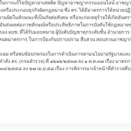
งด่วนในการแก้ไขปัญหายาเสพติด ปัญหาอาชญากรรมออนไลน์ อาชญา
หรือประกอบธุรกิจผิดกฎหมาย ซึ่ง ตร. ได้มีมาตรการให้หน่วยปฏ
มผิดในลักษณะที่เป็นภัยต่อสังคม หรือจะก่อเหตุร้ายให้เกิดอัน
ันส่งผลต่อภาพลักษณ์หรือประสิทธิภาพในการบังคับใช้กฎหมา
ง ผบช. ที่ได้รับมอบหมาย ผู้บังคับบัญชาทุกระดับชั้น อำนวยการ กำ
หนดมาตรการ ในการป้องกันปราบปราม สืบสวน สอบสวนอาชญากรร
พิกเฉย หรือพบข้อบกพร่องในการดำเนินการตามนโยบายรัฐบาลและ 
สั่ง ตร. (กรมตำรวจ) ที่ ๑๒๑๒/๒๕๓๗ ลง ๑ ต.ค.๓๗ เรื่อง มาตร
๒๓๔/๒๕๕๘ ลง ๒๗ เม.ย.๕๘ เรื่อง การพิจารณาเจ้าหน้าที่ตำรวจที