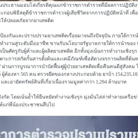
ียรติเป็นประธานมอบโล่เกียรติคุณแก่ข้าราชการตำรวจที่มีผลการปฏิบ
กอบพิธีสดุดีข้าราชการตำรวจผู้เสียชีวิตจากการปฏิบัติหน้าที่ เพื่อ
งคมให้ปลอดภัยจากยาเสพติด
รป้องกันและปราบปรามยาเสพติดเรื่อยมาจนถึงปัจจุบัน ภายใต้กา
ทำงานสู่ระดับมืออาชีพ ขานรับนโยบายรัฐบาลภายใต้การนำของ 
ัตรูกับผู้ค้าและผู้ผลิตยาเสพติด อีกทั้งมุ่งเน้นการทำงานเชิงรุก
ารสกัดกั้นสารตั้งต้นและเคมีภัณฑ์เพื่อตัดวงจรการผลิตที่ต้นทา
ผ่านการบูรณาการบำบัดฟื้นฟูผู้ป่วยยาเสพติดเพื่อคืนคนดีสู่สังคม 
 คดี ผู้ต้องหา 565 คน ตรวจยึดของกลางประกอบด้วย ยาบ้า 154,235,183 
 และอายัดทรัพย์สินที่เกี่ยวเนื่องรวมมูลค่ากว่า 1,294 ล้านบาท
ัด โดยเน้นย้ำให้ยืนหยัดทำงานเชิงรุก มุ่งมั่นไล่ล่าทำลายเครื
ให้แก่พี่น้องประชาชนสืบไป