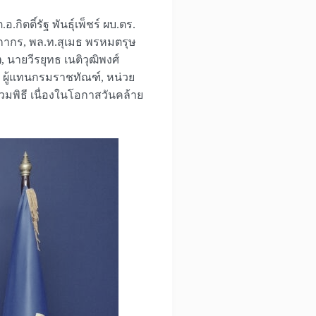
ตติ์รัฐ พันธุ์เพ็ชร์ ผบ.ตร.
ลกากร, พล.ท.สุเมธ พรหมตรุษ
นายวีรยุทธ เนติวุฒิพงศ์
., ผู้แทนกรมราชทัณฑ์, หน่วย
มพิธี เนื่องในโอกาสวันคล้าย