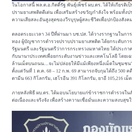
ในโอกาสนี้ พล.ต.อ.กิตติ์รัฐ พันธุ์เพ็ชร์ ผบ.ตร. ได้ให้เก
ปรามยาเสพติดดีเด่น เพื่อเสริมสร้างขวัญกำลังใจ พร้อมทั้งประ
ความเสียสละอันสูงสุดของวีรบุรุษผู้สละชีวิตเพื่อปกป้องสั
ตลอดระยะเวลา 34 ปีที่ผ่านมา บช.ปส. ได้วางรากฐานในกา
ทอง ผู้บัญชาการตำรวจปราบปรามยาเสพติด ได้ยกระดับการ
รัฐมนตรี และรัฐมนตรีว่าการกระทรวงมหาดไทย ได้ประกาศเป็นศ
กับนานาประเทศเพื่อยกระดับงานข่าวและเทคโนโลยี โดยเฉพาะก
ล้านเม็ดบนถนน…จะไม่ปล่อยให้มีแม้เพียงหนึ่งเม็ดในชุมชน” 
ตั้งแต่วันที่ 1 ต.ค. 68 – 12 ก.พ. 69 สามารถจับกุมได้ถึง 500
ตามีน 663 กิโลกรัม, เฮโรอีน 391 กิโลกรัม, ยาอี 105,216 เม็ด
ภายหลังพิธี ผบ.ตร. ได้มอบนโยบายแก่ข้าราชการตำรวจในสังก
ต่อเนื่องและจริงจัง เพื่อสร้างความเชื่อมั่นและความสงบสุข