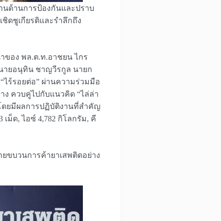
ัติงานด้านการป้องกันและปราบ
เชิดชูเกียรติและรำลึกถึง
รนำของ พล.ต.ท.อาชยน ไกร
นายอนุทิน ชาญวีรกูล นายก
 “ไร้รอยต่อ” ผ่านความร่วมมือ
ง ควบคู่ไปกับแนวคิด “ไล่ล่า
โดยมีผลการปฏิบัติงานที่สำคัญ
เม็ด, ไอซ์ 4,782 กิโลกรัม, คี
อข่ายขบวนการค้ายาเสพติดอย่าง