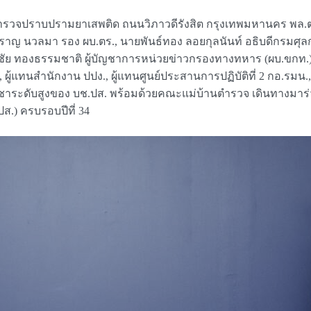
ำรวจปราบปรามยาเสพติด ถนนวิภาวดีรังสิต กรุงเทพมหานคร พล.ต.อ.กิ
ำราญ นวลมา รอง ผบ.ตร., นายพันธ์ทอง ลอยกุลนันท์ อธิบดีกรมศุ
ัย ทองธรรมชาติ ผู้บัญชาการหน่วยข่าวกรองทางทหาร (ผบ.ขกท.), 
 ผู้แทนสำนักงาน ปปง., ผู้แทนศูนย์ประสานการปฏิบัติที่ 2 กอ.รมน
ญชาระดับสูงของ บช.ปส. พร้อมด้วยคณะแม่บ้านตำรวจ เดินทางมาร่ว
) ครบรอบปีที่ 34