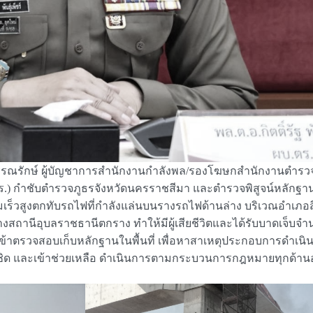
สูวรรณรักษ์ ผู้บัญชาการสำนักงานกำลังพล/รองโฆษกสำนักงานตำรวจแ
ผบ.ตร.) กำชับตำรวจภูธรจังหวัดนครราชสีมา และตำรวจพิสูจน์หลักฐาน 
็วสูงตกทับรถไฟที่กำลังแล่นบนรางรถไฟด้านล่าง บริเวณอำเภอสีค
สถานีอุบลราชธานีตกราง ทำให้มีผู้เสียชีวิตและได้รับบาดเจ็บจำน
นเข้าตรวจสอบเก็บหลักฐานในพื้นที่ เพื่อหาสาเหตุประกอบการดำเนินคด
กล้ชิด และเข้าช่วยเหลือ ดำเนินการตามกระบวนการกฎหมายทุกด้านอ