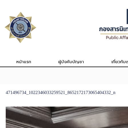
Skip
to
content
หน้าแรก
ผู้บังคับบัญชา
เกี่ยวกับเ
471496734_1022346033259521_8652172173065404332_n