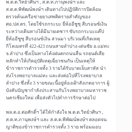
พ.ต.ต.วิทย์วศินฯ , ส.ต.ท.ภานุพงษ์ฯ และ
ส.ต.ต.พิพัฒน์พงษ์ฯ เดินทางไปปฏิบัติการปิดล้อม
ตรวจค้นเครือข่ายยาเสพติดรายสำคัญของ
ศอ.ปส.ตร. โดยใช้รถกระบะ ยี่ห้ออีชูซุ สีบรอนซ์เงิน
ระหว่างเดินทางได้มีนายเดชาฯ ขับรถกระบะแค๊ป
ยี่ห้ออีชูซุ สีบรอนซ์เงิน สวนมา บริเวณที่เกิดเหตุ
กิโลเมตรที่ 422-423 ถนนสายลำปาง-เด่นชัย อ.แม่ทะ
จ.ลำปาง ซึ่งเป็นทางโค้งฝนตกถนนลื่น รถยนต์เสีย
หลักทำให้เกิดอุบัติเหตุเฉี่ยวชนกัน เป็นเหตุให้
ข้าราชการตำรวจทั้ง 3 รายได้รับบาดเจ็บสาหัส นำ
ส่งโรงพยาบาลแม่ทะ และส่งต่อไปที่โรงพยาบาล
ลำปาง ซึ่งทั้ง 3 รายขณะนี้อยู่ห้องเฝ้าสังเกตอาการ ผู้
บังคับบัญชากำลังประสานกับโรงพยาบาลมหาราช
นครเชียงใหม่ เพื่อส่งตัวไปทำการรักษาต่อไป
พล.ต.อ.ต่อศักดิ์ฯ ได้ให้กำลังใจ พ.ต.ต.วิทย์วศินฯ ,
ส.ต.ท.ภานุพงษ์ฯ และ ส.ต.ต.พิพัฒน์พงษ์ฯ ตลอดจน
ญาติของข้าราชการตำรวจทั้ง 3 ราย พร้อมมอบ