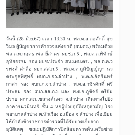
วันนี้ (28 มิ.ย.67) เวลา 13.30 น. พล.ต.อ.ต่อศักดิ์ สุข
วิมล ผู้บัญชาการตำรวจแห่งชาติ (ผบ.ตร.) พร้อมด้วย
พล.ต.ท.กฤตธาพล ยี่สาคร ผบช.ภ.5 , พล.ต.ต.พิทักษ์
อุทัยธรรม รอง ผบช.ประจำ สนง.ผบ.ตร. , พล.ต.ต.ว
รพงศ์ คำลือ ผบก.สส.ภ.5 , พล.ต.ต.ภูมิปัญญ์ญา นว
ตระกูลพิสุทธิ์ ผบก.ภ.จว.ลำปาง , พ.ต.อ.อัครินทร์
กาสา รอง ผบก.ภ.จว.ลำปาง , พ.ต.อ.วชิรศักดิ์ ศรี
ประสม รอง ผบก.สส.ภ.5 และ พ.ต.อ.ภูชิชย์ ตรียัม
ปราย ผกก.สภ.เขลางค์นคร จ.ลำปาง เดินทางไปยัง
อาคารนวมินทร์ ชั้น 4 หอผู้ป่วยอุบัติเหตุสามัญ โรง
พยาบาลลำปาง ต.หัวเวียง อ.เมือง จ.ลำปาง เพื่อเยี่ยม
ให้กำลังข้าราชการตำรวจที่ได้รับบาดเจ็บจาก
อุบัติเหตุ ขณะปฏิบัติการปิดล้อมตรวจค้นเครือข่าย