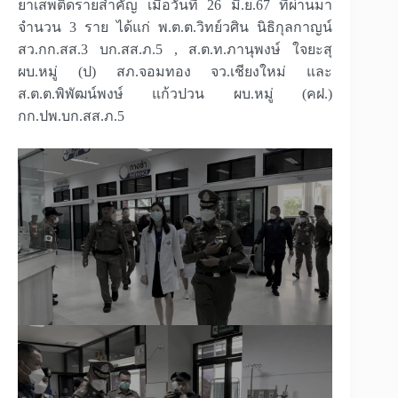
ยาเสพติดรายสำคัญ เมื่อวันที่ 26 มิ.ย.67 ที่ผ่านมา
จำนวน 3 ราย ได้แก่ พ.ต.ต.วิทย์วศิน นิธิกุลกาญน์
สว.กก.สส.3 บก.สส.ภ.5 , ส.ต.ท.ภานุพงษ์ ใจยะสุ
ผบ.หมู่ (ป) สภ.จอมทอง จว.เชียงใหม่ และ
ส.ต.ต.พิพัฒน์พงษ์ แก้วปวน ผบ.หมู่ (คฝ.)
กก.ปพ.บก.สส.ภ.5