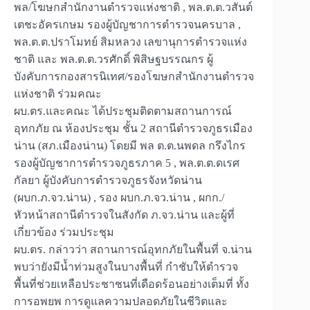
พล/โฆษกสำนักงานตำรวจแห่งชาติ , พล.ต.ต.วสันต์
เตชะอัครเกษม รองผู้บัญชาการตำรวจนครบาล ,
พล.ต.ต.ปราโมทย์ สิมหลวง เลขานุการตำรวจแห่ง
ชาติ และ พล.ต.ต.วรศักดิ์ พิสิษฐบรรณกร ผู้
บังคับการกองสารนิเทศ/รองโฆษกสำนักงานตำรวจ
แห่งชาติ ร่วมคณะ
ผบ.ตร.และคณะ ได้ประชุมติดตามสถานการณ์
อุทกภัย ณ ห้องประชุม ชั้น 2 สถานีตำรวจภูธรเมือง
น่าน (สภ.เมืองน่าน) โดยมี พล ต.ต.นพดล กรึงไกร
รองผู้บัญชาการตำรวจภูธรภาค 5 , พล.ต.ต.ดเรศ
กัลยา ผู้บังคับการตำรวจภูธรจังหวัดน่าน
(ผบก.ภ.จว.น่าน) , รอง ผบก.ภ.จว.น่าน , ผกก./
หัวหน้าสถานีตำรวจในสังกัด ภ.จว.น่าน และผู้ที่
เกี่ยวข้อง ร่วมประชุม
ผบ.ตร. กล่าวว่า สถานการณ์อุทกภัยในพื้นที่ จ.น่าน
พบว่ายังมีน้ำท่วมสูงในบางพื้นที่ กำชับให้ตำรวจ
พื้นที่ช่วยเหลือประชาชนที่เดือดร้อนอย่างเต็มที่ ทั้ง
การอพยพ การดูแลความปลอดภัยในชีวิตและ