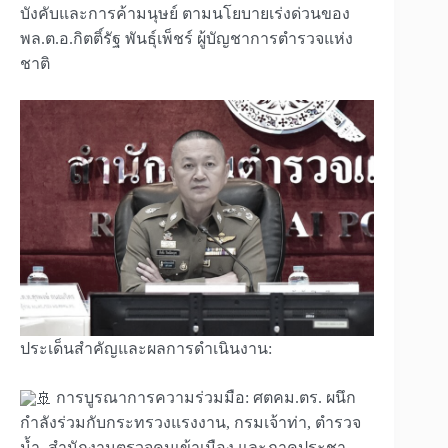
บังคับและการค้ามนุษย์ ตามนโยบายเร่งด่วนของ
พล.ต.อ.กิตติ์รัฐ พันธุ์เพ็ชร์ ผู้บัญชาการตำรวจแห่ง
ชาติ
ประเด็นสำคัญและผลการดำเนินงาน:
การบูรณาการความร่วมมือ: ศตคม.ตร. ผนึก
กำลังร่วมกับกระทรวงแรงงาน, กรมเจ้าท่า, ตำรวจ
น้ำ, สำนักงานตรวจคนเข้าเมือง และภาคประชา