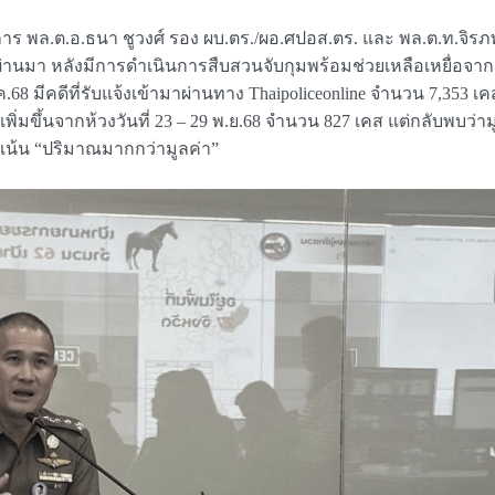
พล.ต.อ.ธนา ชูวงศ์ รอง ผบ.ตร./ผอ.ศปอส.ตร. และ พล.ต.ท.จิรภพ ภู
ผ่านมา หลังมีการดำเนินการสืบสวนจับกุมพร้อมช่วยเหลือเหยื่อจ
.ค.68 มีคดีที่รับแจ้งเข้ามาผ่านทาง Thaipoliceonline จำนวน 7,353 
แจ้งเพิ่มขึ้นจากห้วงวันที่ 23 – 29 พ.ย.68 จำนวน 827 เคส แต่กลับพบ
ไปเน้น “ปริมาณมากกว่ามูลค่า”