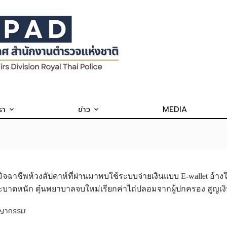
รา
ข่าว
MEDIA
จฉาชีพห้วงสัปดาห์ที่ผ่านมาพบใช้ระบบจ่ายเงินแบบ E-wallet อ้
ยังระบาดหนัก ตุ๋นพยาบาลจบใหม่เรียกค่าไถ่ปลอมจากผู้ปกครอง สูญเ
ชญากรรม