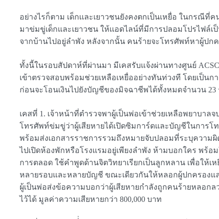
อย่างไรก็ตาม เด็กเเละเยาวชนยังคงตกเป็นเหยื่อ ในกรณีที่คนร
มาข่มขู่เด็กและเยาวชน ให้เเอดไลน์ที่มีการปลอมโปรไฟล์เ
จากบ้านไปอยู่ลำพัง หลังจากนั้น คนร้ายจะโทรศัพท์หาผู้ปกคร
ทั้งนี้ในรอบสัปดาห์ที่ผ่านมา มีเคสรับแจ้งผ่านทางศูนย์ 
เข้าตรวจสอบพร้อมช่วยเหลือเหยื่ออย่างทันท่วงที โดยเป็น
ก่อนจะโอนเงินไปยังบัญชีของมิจฉาชีพได้ทั้งหมดจำนวน 23 รา
เคสที่ 1. เจ้าหน้าที่ตำรวจพาผู้เป็นพ่อเข้าช่วยเหลือพยาบาลจ
โทรศัพท์ข่มขู่ว่าผู้เสียหายได้เปิดซิมการ์ดและบัญชีในกา
พร้อมส่งเอกสารราชการรวมถึงหมายจับปลอมที่ระบุความผิดของผู
ไปเปิดห้องพักหรือโรงแรมอยู่เพียงลำพัง ห้ามบอกใคร พร้อม
การตลอด ใช้คำพูดด้านจิตวิทยาเรียกเป็นลูกหลาน เพื่อให้
หลายรอบและหลายบัญชี ขณะเดียวกันให้หลอกผู้ปกครองและญาติ
ผู้เป็นพ่อส่งข้อความบอกว่าผู้เสียหายกำลังถูกคนร้ายหลอกลวง
ไว้ได้ มูลค่าความเสียหายกว่า 800,000 บาท