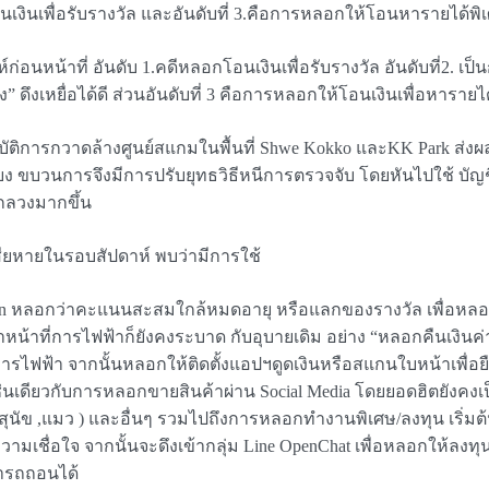
อนเงินเพื่อรับรางวัล และอันดับที่ 3.คือการหลอกให้โอนหารายได้พิ
่อนหน้าที่ อันดับ 1.คดีหลอกโอนเงินเพื่อรับรางวัล อันดับที่2. 
ึงเหยื่อได้ดี ส่วนอันดับที่ 3 คือการหลอกให้โอนเงินเพื่อหารายได้พ
ติการกวาดล้างศูนย์สแกมในพื้นที่ Shwe Kokko และKK Park ส่งผล
ขบวนการจึงมีการปรับยุทธวิธีหนีการตรวจจับ โดยหันไปใช้ บัญชี
อกลวงมากขึ้น
สียหายในรอบสัปดาห์ พบว่ามีการใช้
zon หลอกว่าคะแนนสะสมใกล้หมดอายุ หรือแลกของรางวัล เพื่อหลอก
เจ้าหน้าที่การไฟฟ้าก็ยังคงระบาด กับอุบายเดิม อย่าง “หลอกคืนเงินค
ไฟฟ้า จากนั้นหลอกให้ติดตั้งแอปฯดูดเงินหรือสแกนใบหน้าเพื่อยื
่นเดียวกับการหลอกขายสินค้าผ่าน Social Media โดยยอดฮิตยังคงเป
ี้ยง (สุนัข ,แมว ) และอื่นๆ รวมไปถึงการหลอกทำงานพิเศษ/ลงทุน เริ
ามเชื่อใจ จากนั้นจะดึงเข้ากลุ่ม Line OpenChat เพื่อหลอกให้ลงทุนใ
ามารถถอนได้