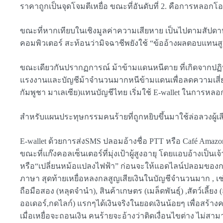
ราคาถูกเป็นจุดโจมตีเหยื่อ ขณะที่อันดับที่ 2. คือการหลอกโ
ขณะที่หากเทียบในเชิงมูลค่าความเสียหาย เป็นไปตามสัปดาห์ก
คอมพิวเตอร์ สะท้อนว่ามิจฉาชีพยังใช้ “ข้ออ้างผลตอบแทนสูง” ด
ขณะเดียวกันปรากฏการณ์ ม้าข้ามแดนหนีตาย ที่เกิดจากปฏิบั
แรงงานและบัญชีม้าจำนวนมากหนีข้ามแดนเพื่อลดความเสี่ยง 
กัมพูชา มาเลเซีย)แทนบัญชีไทย เริ่มใช้ E-wallet ในการหล
สำหรับแผนประทุษกรรมคนร้ายที่ถูกหยิบขึ้นมาใช้ล่อลวงผู้เ
E-wallet ด้วยการส่งSMS ปลอมอ้างชื่อ PTT หรือ Café Ama
ขณะที่แก๊งคอลเซ็นเตอร์ที่มุ่งเป้าผู้สูงอายุ โดยแอบอ้างเป็น
หรือ“เปลี่ยนหม้อแปลงไฟฟ้า” ก่อนจะให้แอดไลน์ปลอมของการ
ภาษา สุดท้ายเหยื่อหลงกลสูญเสียเงินในบัญชีจำนวนมาก , เช
ถือมือสอง (หลุดจำนำ), สินค้าเกษตร (เมล็ดพันธุ์) ,สัตว์เล
ออเดอร์,กดไลก์) แรกๆได้เงินจริงในยอดเงินน้อยๆ เพื่อสร้างคว
เมื่อเหยื่อจะถอนเงิน คนร้ายจะอ้างว่าติดเงื่อนไขต่าง ไม่ส