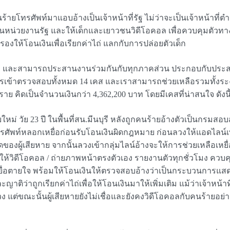
้ายโทรศัพท์มาแอบอ้างเป็นเจ้าหน้าที่รัฐ ไม่ว่าจะเป็นเจ้าหน้าที่ตำ
ป็นหน่วยงานรัฐ และให้เด็กและเยาวชนวิดีโอคอล เพื่อควบคุมตัวท
องให้โอนเงินเพื่อเรียกค่าไถ่ แลกกับการปล่อยตัวเด็ก
ACSC และสามารถประสานงานร่วมกันกับทุกภาคส่วน ประกอบกับประสาน
การเข้าตรวจสอบทั้งหมด 14 เคส และเราสามารถช่วยเหลือรวมทั้งระง
ย คิดเป็นจำนวนเงินกว่า 4,362,200 บาท โดยมีเคสที่น่าสนใจ ดังนี
บใหม่ วัย 23 ปี ในพื้นที่สน.มีนบุรี หลังถูกคนร้ายอ้างตัวเป็นกรมส
รโทรศัพท์หลอกเหยื่อก่อนรับโอนเงินผิดกฎหมาย ก่อนลวงให้แอดไลน์
้เสียหาย จากนั้นลวงเข้ากลุ่มไลน์อ้างจะให้การช่วยเหลือเหยื่อ โ
ให้วิดีโอคอล / ถ่ายภาพหน้าตรงตัวเอง รายงานตัวทุกชั่วโมง ควบค
เหยื่อตายใจ พร้อมให้โอนเงินให้ตรวจสอบอ้างว่าเป็นกระบวนการแส
ว่าถูกเรียกค่าไถ่เพื่อให้โอนเงินมาให้เพิ่มเติม แม้ว่าเจ้าหน
 แต่ขณะนั้นผู้เสียหายยังไม่เชื่อและยังคงวิดีโอคอลกับคนร้ายอย่างต