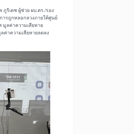
ริเดช ผู้ช่วย ผบ.ตร./รอง
ากการถูกหลอกลวงภายใต้ศูนย์
เคส มูลค่าความเสียหาย
ว่ามูลค่าความเสียหายลดลง