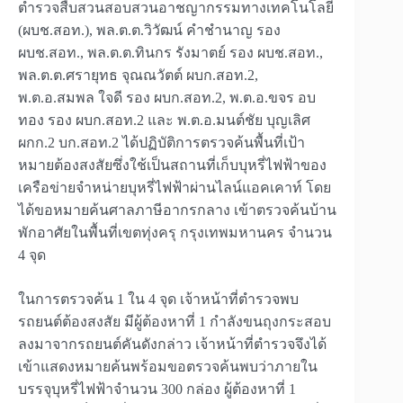
ตำรวจสืบสวนสอบสวนอาชญากรรมทางเทคโนโลยี
(ผบช.สอท.), พล.ต.ต.วิวัฒน์ คำชำนาญ รอง
ผบช.สอท., พล.ต.ต.ทินกร รังมาตย์ รอง ผบช.สอท.,
พล.ต.ต.ศรายุทธ จุณณวัตต์ ผบก.สอท.2,
พ.ต.อ.สมพล ใจดี รอง ผบก.สอท.2, พ.ต.อ.ขจร อบ
ทอง รอง ผบก.สอท.2 และ พ.ต.อ.มนต์ชัย บุญเลิศ
ผกก.2 บก.สอท.2 ได้ปฏิบัติการตรวจค้นพื้นที่เป้า
หมายต้องสงสัยซึ่งใช้เป็นสถานที่เก็บบุหรี่ไฟฟ้าของ
เครือข่ายจำหน่ายบุหรี่ไฟฟ้าผ่านไลน์แอคเคาท์ โดย
ได้ขอหมายค้นศาลภาษีอากรกลาง เข้าตรวจค้นบ้าน
พักอาศัยในพื้นที่เขตทุ่งครุ กรุงเทพมหานคร จำนวน
4 จุด
ในการตรวจค้น 1 ใน 4 จุด เจ้าหน้าที่ตำรวจพบ
รถยนต์ต้องสงสัย มีผู้ต้องหาที่ 1 กำลังขนถุงกระสอบ
ลงมาจากรถยนต์คันดังกล่าว เจ้าหน้าที่ตำรวจจึงได้
เข้าแสดงหมายค้นพร้อมขอตรวจค้นพบว่าภายใน
บรรจุบุหรี่ไฟฟ้าจำนวน 300 กล่อง ผู้ต้องหาที่ 1