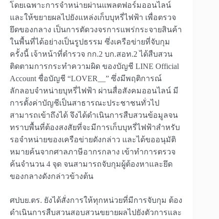
โดยเฉพาะการจำหน่ายผ่านแพลตฟอร์มออนไลน์
และให้ขยายผลไปยังแหล่งเก็บบุหรี่ไฟฟ้า เพื่อตรวจ
ยึดของกลาง เป็นการตัดวงจรการแพร่กระจายสินค้า
ในพื้นที่ได้อย่างเป็นรูปธรรม ซึ่งเครือข่ายที่จับกุม
ครั้งนี้ เจ้าหน้าที่ตำรวจ กก.2 บก.สอท.2 ได้สืบสวน
ติดตามการกระทำความผิด ของบัญชี LINE Official
Account ชื่อบัญชี “LOVER__” ซึ่งมีพฤติการณ์
ลักลอบจำหน่ายบุหรี่ไฟฟ้า ผ่านสื่อสังคมออนไลน์ มี
การตั้งค่าบัญชีเป็นสาธารณะประชาชนทั่วไป
สามารถเข้าถึงได้ จึงได้ดำเนินการสืบสวนข้อมูลจน
ทราบพื้นที่ต้องสงสัยที่จะมีการเก็บบุหรี่ไฟฟ้าสำหรับ
รอจำหน่ายของเครือข่ายดังกล่าว และได้ขออนุมัติ
หมายค้นจากศาลภาษีอากรกลาง เข้าทำการตรวจ
ค้นจำนวน 4 จุด จนสามารถจับกุมผู้ต้องหาและยึด
ของกลางดังกล่าวข้างต้น
ศปบย.ตร. ยังได้สั่งการให้ทุกหน่วยที่มีการจับกุม ต้อง
ดำเนินการสืบสวนสอบสวนขยายผลไปยังตัวการและ