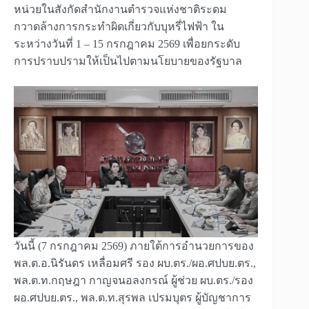
หน่วยในสังกัดสำนักงานตำรวจแห่งชาติระดม
กวาดล้างการกระทำผิดเกี่ยวกับบุหรี่ไฟฟ้า ใน
ระหว่างวันที่ 1 – 15 กรกฎาคม 2569 เพื่อยกระดับ
การปราบปรามให้เป็นไปตามนโยบายของรัฐบาล
วันนี้ (7 กรกฎาคม 2569) ภายใต้การอำนวยการของ
พล.ต.อ.นิรันดร เหลื่อมศรี รอง ผบ.ตร./ผอ.ศปบย.ตร.,
พล.ต.ท.กฤษฎา กาญจนอลงกรณ์ ผู้ช่วย ผบ.ตร./รอง
ผอ.ศปบย.ตร., พล.ต.ท.สุรพล เปรมบุตร ผู้บัญชาการ