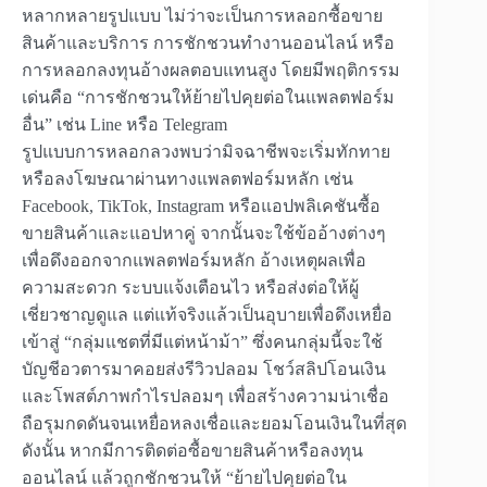
หลากหลายรูปแบบ ไม่ว่าจะเป็นการหลอกซื้อขาย
สินค้าและบริการ การชักชวนทำงานออนไลน์ หรือ
การหลอกลงทุนอ้างผลตอบแทนสูง โดยมีพฤติกรรม
เด่นคือ “การชักชวนให้ย้ายไปคุยต่อในแพลตฟอร์ม
อื่น” เช่น Line หรือ Telegram
รูปแบบการหลอกลวงพบว่ามิจฉาชีพจะเริ่มทักทาย
หรือลงโฆษณาผ่านทางแพลตฟอร์มหลัก เช่น
Facebook, TikTok, Instagram หรือแอปพลิเคชันซื้อ
ขายสินค้าและแอปหาคู่ จากนั้นจะใช้ข้ออ้างต่างๆ
เพื่อดึงออกจากแพลตฟอร์มหลัก อ้างเหตุผลเพื่อ
ความสะดวก ระบบแจ้งเตือนไว หรือส่งต่อให้ผู้
เชี่ยวชาญดูแล แต่แท้จริงแล้วเป็นอุบายเพื่อดึงเหยื่อ
เข้าสู่ “กลุ่มแชตที่มีแต่หน้าม้า” ซึ่งคนกลุ่มนี้จะใช้
บัญชีอวตารมาคอยส่งรีวิวปลอม โชว์สลิปโอนเงิน
และโพสต์ภาพกำไรปลอมๆ เพื่อสร้างความน่าเชื่อ
ถือรุมกดดันจนเหยื่อหลงเชื่อและยอมโอนเงินในที่สุด
ดังนั้น หากมีการติดต่อซื้อขายสินค้าหรือลงทุน
ออนไลน์ แล้วถูกชักชวนให้ “ย้ายไปคุยต่อใน