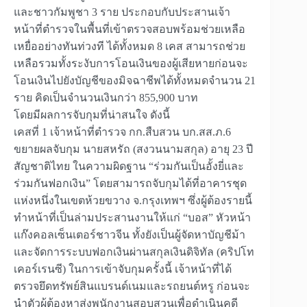
และชาวกัมพูชา 3 ราย ประกอบกับประสานเจ้า
หน้าที่ตำรวจในพื้นที่เข้าตรวจสอบพร้อมช่วยเหลือ
เหยื่ออย่างทันท่วงที ได้ทั้งหมด 8 เคส สามารถช่วย
เหลือรวมทั้งระงับการโอนเงินของผู้เสียหายก่อนจะ
โอนเงินไปยังบัญชีของมิจฉาชีพได้ทั้งหมดจำนวน 21
ราย คิดเป็นจำนวนเงินกว่า 855,900 บาท
โดยมีผลการจับกุมที่น่าสนใจ ดังนี้
เคสที่ 1 เจ้าหน้าที่ตำรวจ กก.สืบสวน บก.สส.ภ.6
ขยายผลจับกุม นายสหรัถ (สงวนนามสกุล) อายุ 23 ปี
สัญชาติไทย ในความผิดฐาน “ร่วมกันเป็นอั้งยี่และ
ร่วมกันฟอกเงิน” โดยสามารถจับกุมได้ที่อาคารชุด
แห่งหนึ่งในเขตห้วยขวาง จ.กรุงเทพฯ ซึ่งผู้ต้องรายนี้
ทำหน้าที่เป็นล่ามประสานงานให้แก่ “บอส” หัวหน้า
แก๊งคอลเซ็นเตอร์ชาวจีน ทั้งยังเป็นผู้จัดหาบัญชีม้า
และจัดการระบบฟอกเงินผ่านสกุลเงินดิจิทัล (คริปโท
เคอร์เรนซี) ในการเข้าจับกุมครั้งนี้ เจ้าหน้าที่ได้
ตรวจยึดทรัพย์สินแบรนด์เนมและรถยนต์หรู ก่อนจะ
นำตัวผู้ต้องหาส่งพนักงานสอบสวนเพื่อดำเนินคดี