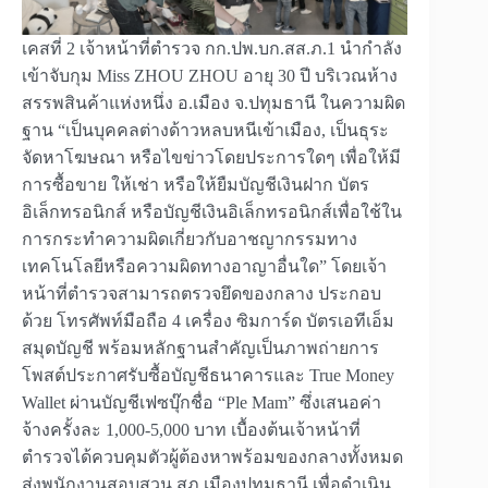
เคสที่ 2 เจ้าหน้าที่ตำรวจ กก.ปพ.บก.สส.ภ.1 นำกำลัง
เข้าจับกุม Miss ZHOU ZHOU อายุ 30 ปี บริเวณห้าง
สรรพสินค้าแห่งหนึ่ง อ.เมือง จ.ปทุมธานี ในความผิด
ฐาน “เป็นบุคคลต่างด้าวหลบหนีเข้าเมือง, เป็นธุระ
จัดหาโฆษณา หรือไขข่าวโดยประการใดๆ เพื่อให้มี
การซื้อขาย ให้เช่า หรือให้ยืมบัญชีเงินฝาก บัตร
อิเล็กทรอนิกส์ หรือบัญชีเงินอิเล็กทรอนิกส์เพื่อใช้ใน
การกระทำความผิดเกี่ยวกับอาชญากรรมทาง
เทคโนโลยีหรือความผิดทางอาญาอื่นใด” โดยเจ้า
หน้าที่ตำรวจสามารถตรวจยึดของกลาง ประกอบ
ด้วย โทรศัพท์มือถือ 4 เครื่อง ซิมการ์ด บัตรเอทีเอ็ม
สมุดบัญชี พร้อมหลักฐานสำคัญเป็นภาพถ่ายการ
โพสต์ประกาศรับซื้อบัญชีธนาคารและ True Money
Wallet ผ่านบัญชีเฟซบุ๊กชื่อ “Ple Mam” ซึ่งเสนอค่า
จ้างครั้งละ 1,000-5,000 บาท เบื้องต้นเจ้าหน้าที่
ตำรวจได้ควบคุมตัวผู้ต้องหาพร้อมของกลางทั้งหมด
ส่งพนักงานสอบสวน สภ.เมืองปทุมธานี เพื่อดำเนิน