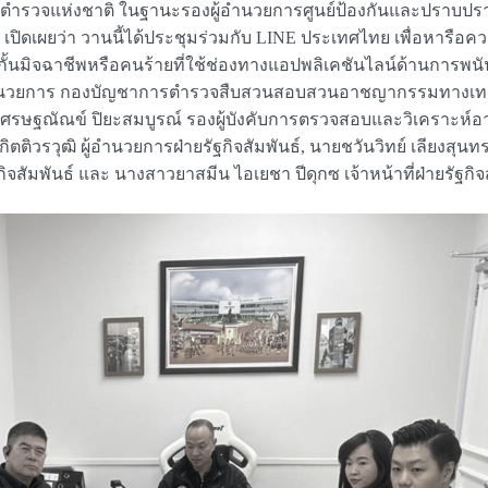
งจเรตำรวจแห่งชาติ ในฐานะรองผู้อำนวยการศูนย์ป้องกันและปรา
ิดเผยว่า วานนี้ได้ประชุมร่วมกับ LINE ประเทศไทย เพื่อหารือคว
ดกั้นมิจฉาชีพหรือคนร้ายที่ใช้ช่องทางแอปพลิเคชันไลน์ด้านการพ
การอำนวยการ กองบัญชาการตำรวจสืบสวนสอบสวนอาชญากรรมทางเทค
ต.อ.เศรษฐณัณข์ ปิยะสมบูรณ์ รองผู้บังคับการตรวจสอบและวิเครา
ิวรวุฒิ ผู้อำนวยการฝ่ายรัฐกิจสัมพันธ์, นายชวันวิทย์ เลียงสุนทร
สัมพันธ์ และ นางสาวยาสมีน ไอเยชา ปีดุกซ เจ้าหน้าที่ฝ่ายรัฐกิจ