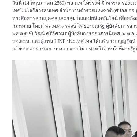
วันนี้ (14 พฤษภาคม 2569) พล.ต.ท.ไตรรงค์ ผิวพรรณ รอ
เทคโนโลยีสารสนเทศ สำนักงานตำรวจแห่งชาติ (ศปอส.ตร.) เป
ทางสื่อสารส่วนบุคคลและกลุ่มในแอปพลิเคชันไลน์ เพื่อสกั
กฎหมาย โดยมี พล.ต.ต.สุรพงษ์ ไทยประเสริฐ ผู้บังคับ
พล.ต.ต.ชัยวัฒน์ ศรีอัศวมร ผู้บังคับการกองสารนิเทศ, พ.
บช.สอท. และผู้แทน LINE ประเทศไทย ได้แก่ นางบุญญรัตน์ กิตต
นโยบายสาธารณะ, นางสาวเกวลิน แพงทวี เจ้าหน้าที่ฝ่ายรัฐกิจ