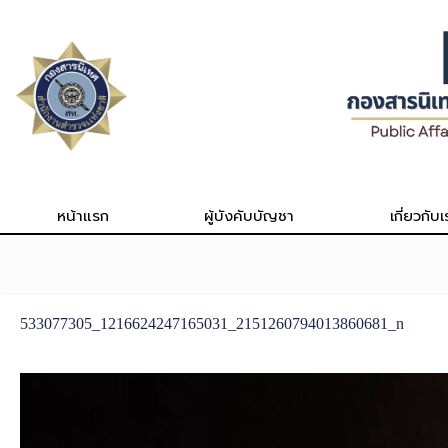
Skip
to
content
หน้าแรก
ผู้บังคับบัญชา
เกี่ยวกับเ
533077305_1216624247165031_2151260794013860681_n