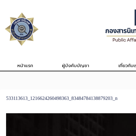
Skip
to
content
หน้าแรก
ผู้บังคับบัญชา
เกี่ยวกับเ
533113613_1216624260498363_83484784138879203_n