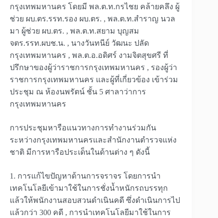
กรุงเทพมหานคร โดยมี พล
.
ต
.
ท
.
กรไชย คล้ายคลึง ผู้
ช่วย ผบ
.
ตร
.
รรท
.
รอง ผบ
.
ตร
. ,
พล
.
ต
.
ท
.
สำราญ นวล
มา ผู้ช่วย ผบ
.
ตร
. ,
พล
.
ต
.
ท
.
สยาม บุญสม
จตร
.
รรท
.
ผบช
.
น
. ,
นางวันทนีย์ วัฒนะ ปลัด
กรุงเทพมหานคร
,
พล
.
ต
.
อ
.
อดิศร์ งามจิตสุขศรี ที่
ปรึกษาของผู้ว่าราชการกรุงเทพมหานคร
,
รองผู้ว่า
ราชการกรุงเทพมหานคร และผู้ที่เกี่ยวข้อง เข้าร่วม
ประชุม ณ ห้องนพรัตน์ ชั้น
5
ศาลาว่าการ
กรุงเทพมหานคร
การประชุมหารือแนวทางการทำงานร่วมกัน
ระหว่างกรุงเทพมหานครและสำนักงานตำรวจแห่ง
ชาติ มีการหารือประเด็นในด้านต่าง ๆ ดังนี้
1.
การแก้ไขปัญหาด้านการจราจร โดยการนำ
เทคโนโลยีเข้ามาใช้ในการชั่งน้ำหนักรถบรรทุก
แล้วให้พนักงานสอบสวนดำเนินคดี ซึ่งดำเนินการไป
แล้วกว่า
300
คดี
,
การนำเทคโนโลยีมาใช้ในการ