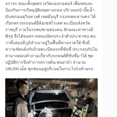
จราจร ขณะตั้งจุดตรวจวัดแอลกอฮอล์ เพื่อลดและ
ป้องกันการเกิดอุบุัติเหตุทางถนน บริเวณหน้าปั๊มน้ำ
มันชถนนสุวินทวงศ์ เขตมีนบุรี กรุงเทพมหานคร ได้
เรียกตรวจรถยนต์ยี่ห้อเชฟโรเลต ทะเบียนจังหวัด
ราชบุรี ภายในรถพบชายสองคน ลักษณะท่าทางมี
พิรุธ จึงได้ขอตรวจสอบบัตรประจำตัวประชาชน พบ
ว่าทั้งสองมีภูมิลำเนาอยู่ในพื้นที่ทางภาคใต้ ซึ่งมี
ความขัดแย้งกับป้ายทะเบียนรถที่ขับขี่ ประกอบกับไม่
สามาถตอบคำถามเกี่ยวกับรถยนต์ที่ขับขี่มาได้ ชุด
ปฏิบัติการจึงทำการตรวจค้น พบยาบ้า จำนวน
188,000 เม็ด ซุกซ่อนอยู่บริเวณในกระโปรงท้ายรถ