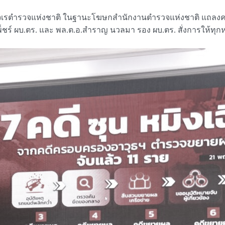
องจเรตำรวจแห่งชาติ ในฐานะโฆษกสำนักงานตำรวจแห่งชาติ แถลงคว
ุ์เพ็ชร์ ผบ.ตร. และ พล.ต.อ.สำราญ นวลมา รอง ผบ.ตร. สั่งการให้ทุ