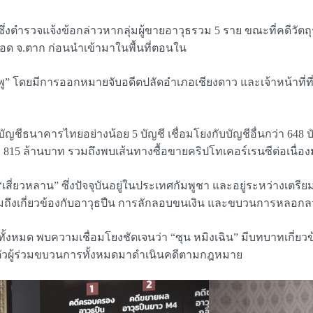
ตำรวจแจ้งข้อกล่าวหากลุ่มผู้ขายอาวุธรวม 5 ราย ขณะที่คดีวัตถุระ
สอด จ.ตาก ก่อนนำเข้ามาในพื้นที่ตอนใน
โดยมีการออกหมายจับอดีตปลัดอำเภอเชียงดาว และเจ้าหน้าที่ที่เกี
ัญชีธนาคารไทยอย่างน้อย 5 บัญชี เชื่อมโยงกับบัญชีอื่นกว่า 648 บ
15 ล้านบาท รวมถึงพบเส้นทางซื้อขายคริปโทเคอร์เรนซีต่อเนื่องมา
เสี่ยวหลาน” ซึ่งปัจจุบันอยู่ในประเทศกัมพูชา และอยู่ระหว่างเ
มถึงเกี่ยวข้องกับอาวุธปืน การลักลอบขนเงิน และขบวนการหลอก
งหมด พบความเชื่อมโยงชัดเจนว่า “ซุน หมิงเฉิน” มีบทบาทเกี่ยวข
อนำตัวผู้ร่วมขบวนการทั้งหมดมาดำเนินคดีตามกฎหมาย