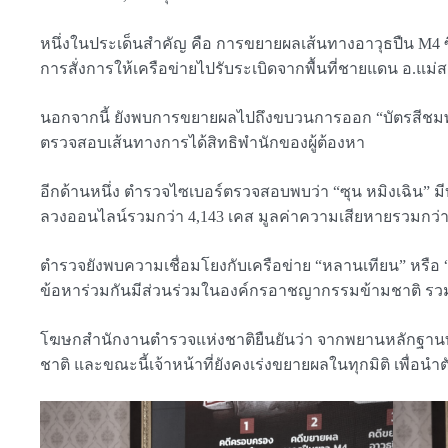
หนึ่งในประเด็นสำคัญ คือ การขยายผลเส้นทางอาวุธปืน M4 ซึ่ง
การสั่งการให้เครือข่ายไปรับระเบิดจากพื้นที่ชายแดน อ.แม่
นอกจากนี้ ยังพบการขยายผลไปถึงขบวนการออก “บัตรสีชมพู” 
ตรวจสอบเส้นทางการได้สิทธิพำนักของผู้ต้องหา
อีกด้านหนึ่ง ตำรวจไซเบอร์ตรวจสอบพบว่า “ซุน หมิงเฉิน” มีบ
ลวงออนไลน์รวมกว่า 4,143 เคส มูลค่าความเสียหายรวมกว่า 8
ตำรวจยังพบความเชื่อมโยงกับเครือข่าย “หลานเทียน” หรือ “
ข้อหาร่วมกันมีส่วนร่วมในองค์กรอาชญากรรมข้ามชาติ รว
โฆษกสำนักงานตำรวจแห่งชาติยืนยันว่า จากพยานหลักฐานทั้
ชาติ และขณะนี้เจ้าหน้าที่ยังคงเร่งขยายผลในทุกมิติ เพื่