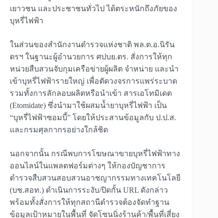
เยาวชน และประชาชนทั่วไป ได้ตระหนักถึงภัยของ
บุหรี่ไฟฟ้า
ในส่วนของสำนักงานตำรวจแห่งชาติ พล.ต.อ.นิรัน
ดรฯ ในฐานะผู้อำนวยการ ศปบย.ตร. สั่งการให้ทุก
หน่วยสืบสวนจับกุมเครือข่ายผู้ผลิต จำหน่าย และนำ
เข้าบุหรี่ไฟฟ้ารายใหญ่ เพื่อตัดวงจรการแพร่ระบาด
รวมทั้งการลักลอบผลิตหรือนำเข้า สารเอโทมิเดต
(Etomidate) ซึ่งนำมาใช้ผสมน้ำยาบุหรี่ไฟฟ้า เป็น
“บุหรี่ไฟฟ้าซอมบี้” โดยให้ประสานข้อมูลกับ ป.ป.ส.
และกรมศุลกากรอย่างใกล้ชิด
นอกจากนั้น กรณีพบการโฆษณาขายบุหรี่ไฟฟ้าทาง
ออนไลน์ในแพลตฟอร์มต่างๆ ให้กองบัญชาการ
ตำรวจสืบสวนสอบสวนอาชญากรรมทางเทคโนโลยี
(บช.สอท.) ดำเนินการระงับ/ปิดกั้น URL ดังกล่าว
พร้อมทั้งสั่งการให้ทุกสถานีตำรวจต้องจัดทำฐาน
ข้อมูลเป้าหมายในพื้นที่ จัดโซนนิ่งร้านค้า/พื้นที่เสี่ยง