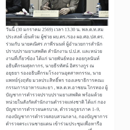
วันนี้ (30 มกราคม 2569) เวลา 13.30 น. พล.ต.ท.สม
ประสงค์ เย็นท้วม ผู้ช่วย ผบ.ตร./รอง ผอ.ศอ.ปส.ตร.
ร่วมกับ นายคณิศร ภาพีรนนท์ ผู้อำนวยการสำนัก
ปราบปรามยาเสพติด สำนักงาน ป.ป.ส. และหน่วย
งานที่เกี่ยวข้อง ได้แก่ นายพันธ์ทอง ลอยกุลนันท์
อธิบดีกรมศุลกากร, นายธีรทัศน์ อิศรางกูร ณ
อยุธยา รองอธิบดีกรมโรงงานอุตสาหกรรม, นาย
แพทย์รุ่งฤทัย มวลประสิทธิ์พร รองเลขาธิการคณะ
กรรมการอาหารและยา , พล.ต.ท.อาชยน ไกรทอง ผู้
บัญชาการตำรวจปราบปรามยาเสพติด พร้อมด้วย
หน่วยในสังกัดสำนักงานตำรวจแห่งชาติ ได้แก่ กอง
บัญชาการตำรวจนครบาล, ตำรวจภูธรภาค 1–9,
กองบัญชาการตำรวจสอบสวนกลาง, กองบัญชาการ
ตำรวจตระเวนชายแดน เข้าร่วมประชุมเพื่อหารือ