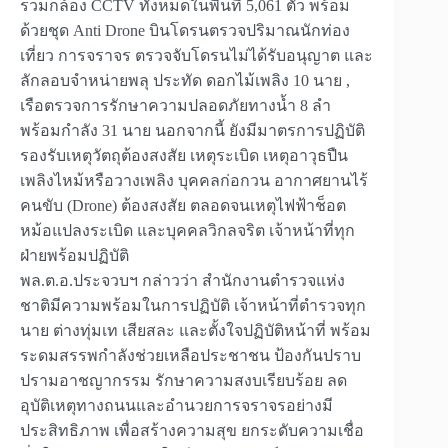
รวมกล้อง CCTV ทั้งหมดในพื้นที่ 5,061 ตัว พร้อม
ด้วยชุด Anti Drone บินโดรนตรวจปริมาณนักท่อง
เที่ยว การจราจร ตรวจจับโดรนไม่ได้รับอนุญาต และ
ลักลอบจำหน่ายพลุ ประทัด ดอกไม้เพลิง 10 นาย ,
เรือตรวจการรักษาความปลอดภัยทางน้ำ 8 ลำ
พร้อมกำลัง 31 นาย นอกจากนี้ ยังมีมาตรการปฏิบัติ
รองรับเหตุวัตถุต้องสงสัย เหตุระเบิด เหตุอาวุธปืน
เพลิงไหม้หรือวางเพลิง บุคคลก่อกวน อากาศยานไร้
คนขับ (Drone) ต้องสงสัย ตลอดจนเหตุไฟฟ้าช็อต
หม้อแปลงระเบิด และบุคคลวิกลจริต เจ้าหน้าที่ทุก
ฝ่ายพร้อมปฏิบัติ
พล.ต.อ.ประจวบฯ กล่าวว่า สำนักงานตำรวจแห่ง
ชาติมีความพร้อมในการปฏิบัติ เจ้าหน้าที่ตำรวจทุก
นาย ต่างทุ่มเท เสียสละ และตั้งใจปฏิบัติหน้าที่ พร้อม
ระดมสรรพกำลังช่วยเหลือประชาชน ป้องกันปราบ
ปรามอาชญากรรม รักษาความสงบเรียบร้อย ลด
อุบัติเหตุทางถนนและอำนวยการจราจรอย่างมี
ประสิทธิภาพ เพื่อสร้างความสุข ยกระดับความเชื่อ