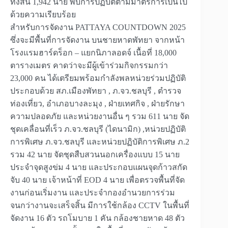
ทั้งสิ้น 1,942 นาย พบการปฏิบัติตามมาตรการเป็นไป
ด้วยความเรียบร้อย
สำหรับการจัดงาน PATTAYA COUNTDOWN 2025
ซึ่งจะมีพื้นที่การจัดงาน บนชายหาดพัทยา จากหน้า
โรงแรมฮาร์ดร็อก – แยกนิภาลอดจ์ เนื้อที่ 18,000
ตารางเมตร คาดว่าจะมีผู้เข้าร่วมกิจกรรมกว่า
23,000 คน ได้เตรียมพร้อมกำลังพลหน่วยร่วมปฏิบัติ
ประกอบด้วย สภ.เมืองพัทยา , ภ.จว.ชลบุรี , ตำรวจ
ท่องเที่ยว, อำเภอบางละมุง , ฝ่ายเทศกิจ , ฝ่ายรักษา
ความปลอดภัย และหน่วยงานอื่น ๆ รวม 611 นาย จัด
ชุดเคลื่อนที่เร็ว ภ.จว.ชลบุรี (ไดนามิก) ,หน่วยปฏิบัติ
การพิเศษ ภ.จว.ชลบุรี และหน่วยปฏิบัติการพิเศษ ภ.2
รวม 42 นาย จัดชุดสืบสวนนอกเครื่องแบบ 15 นาย
ประจำจุดสูงข่ม 4 นาย และประกอบแผนจุดก้าวสกัด
จับ 40 นาย เจ้าหน้าที่ EOD 4 นาย เพื่อตรวจพื้นที่จัด
งานก่อนเริ่มงาน และประจำกองอำนวยการร่วม
จนกว่างานจะเสร็จสิ้น มีการใช้กล้อง CCTV ในพื้นที่
จัดงาน 16 ตัว รถโมบาย 1 คัน กล้องชายหาด 48 ตัว