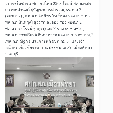
จราจรในช่วงเทศกาลปีใหม่ 2568 โดยมี พล.ต.ท.ยิ่ง
ยศ เทพจำนงค์ ผู้บัญชาการตำรวจภูธรภาค 2
(ผบช.ภ.2) , พล.ต.ต.อิทธิพร โพธิ์ทอง รอง ผบช.ภ.2 ,
พล.ต.ต.นันทวุฒิ สุวรรณละออง รอง ผบช.ภ.2 ,
พล.ต.ต.รุ่งโรจน์ ฐากูรปุณยสิริ รอง ผบช.ตชด. ,
พล.ต.ต.ธวัชเกียรติ จินดาควรสนอง ผบก.ภ.จว.ชลบุรี
,พล.ต.ต.ณัฐกร ประภายนต์ ผบก.ตม.3 , และเจ้า
หน้าที่ที่เกี่ยวข้อง เข้าร่วมประชุม ณ สภ.เมืองพัทยา
จ.ชลบุรี