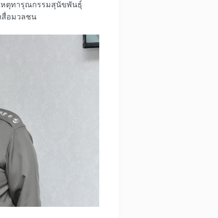
ตุทารุณกรรมสุนัขพันธุ์
องสื่อมวลชน