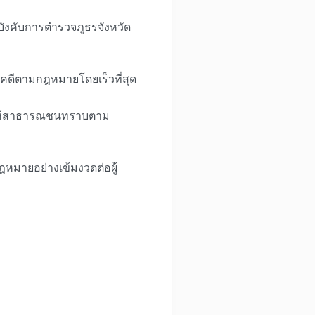
ู้บังคับการตำรวจภูธรจังหวัด
นินคดีตามกฎหมายโดยเร็วที่สุด
้าให้สาธารณชนทราบตาม
หมายอย่างเข้มงวดต่อผู้