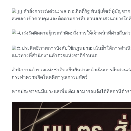
คำสั่งการเร่งด่วน: พล.ต.อ.กิตติ์รัฐ พันธุ์เพ็ชร์ ผู้
สงขลา เข้าควบคุมและติดตามการสืบสวนสอบสวนอย่างใกล้
เร่งรัดติดตามผู้กระทำผิด: สั่งการให้เจ้าหน้าที่ฝ่ายส
ประสิทธิภาพการบังคับใช้กฎหมาย: เน้นย้ำให้การดำเ
แนวทางที่สำนักงานตำรวจแห่งชาติกำหนด
สำนักงานตำรวจแห่งชาติขอยืนยันว่าจะดำเนินการสืบสวนสอบ
กระทำความผิดในคดีทารุณกรรมสัตว์
หากประชาชนมีเบาะแสเพิ่มเติม สามารถแจ้งได้ที่สถานีตำรวจ