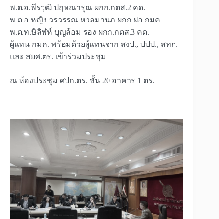
พ.ต.อ.พีรวุฒิ ปฤษณารุณ ผกก.กตส.2 คด.
พ.ต.อ.หญิง วรวรรณ หวลมานภ ผกก.ฝอ.กมค.
พ.ต.ท.ษิลิฬห์ บุญล้อม รอง ผกก.กตส.3 คด.
ผู้แทน กมค. พร้อมด้วยผู้แทนจาก สงป., ปปป., สทก.
และ สยศ.ตร. เข้าร่วมประชุม
ณ ห้องประชุม ศปก.ตร. ชั้น 20 อาคาร 1 ตร.