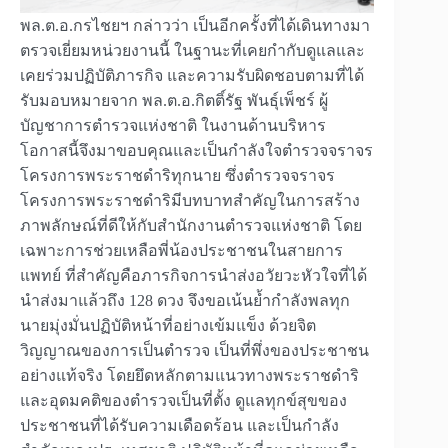
พล.ต.อ.กรไชยฯ กล่าวว่า เป็นอีกครั้งที่ได้เดินทางมา
ตรวจเยี่ยมหน่วยงานนี้ ในฐานะที่เคยกำกับดูแลและ
เคยร่วมปฏิบัติภารกิจ และความรับผิดชอบตามที่ได้
รับมอบหมายจาก พล.ต.อ.กิตติ์รัฐ พันธุ์เพ็ชร์ ผู้
บัญชาการตำรวจแห่งชาติ ในงานด้านบริหาร
โอกาสนี้จึงมาขอบคุณและเป็นกำลังใจตำรวจจราจร
โครงการพระราชดำริทุกนาย ซึ่งตำรวจจราจร
โครงการพระราชดำริมีบทบาทสำคัญในการสร้าง
ภาพลักษณ์ที่ดีให้กับสำนักงานตำรวจแห่งชาติ โดย
เฉพาะการช่วยเหลือพี่น้องประชาชนในสายการ
แพทย์ ที่สำคัญคือภารกิจการนำส่งอวัยวะหัวใจที่ได้
นำส่งมาแล้วถึง 128 ดวง จึงขอเน้นย้ำกำลังพลทุก
นายมุ่งมั่นปฏิบัติหน้าที่อย่างเข้มแข็ง ด้วยจิต
วิญญาณของการเป็นตำรวจ เป็นที่พึ่งของประชาชน
อย่างแท้จริง โดยยึดหลักตามแนวทางพระราชดำริ
และอุดมคติของตำรวจเป็นที่ตั้ง ดูแลทุกข์สุขของ
ประชาชนที่ได้รับความเดือดร้อน และเป็นกำลัง