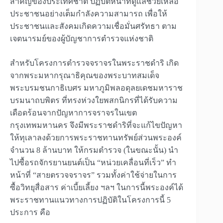
สำคัญของประเทศชาติ ปฏิบัติหน้าที่ดูแลช่วยเหลือ
ประชาชนอย่างเต็มกำลังความสามารถ เพื่อให้
ประชาชนและสังคมเกิดความเชื่อมั่นศรัทธา ตาม
เจตนารมย์ของผู้บัญชาการตำรวจแห่งชาติ
สำหรับโครงการตำรวจจราจรในพระราชดำริ เกิด
จากพระมหากรุณาธิคุณของพระบาทสมเด็จ
พระบรมชนกาธิเบศร มหาภูมิพลอดุลยเดชมหาราช
บรมนาถบพิตร ที่ทรงห่วงใยพสกนิกรที่ได้รับความ
เดือดร้อนจากปัญหาการจราจรในเขต
กรุงเทพมหานคร จึงมีพระราชดำริที่จะแก้ไขปัญหา
ให้ทุเลาลงด้วยการพระราชทานทรัพย์ส่วนพระองค์
จำนวน 8 ล้านบาท ให้กรมตำรวจ (ในขณะนั้น) นำ
ไปซื้อรถจักรยานยนต์เป็น “หน่วยเคลื่อนที่เร็ว” ทำ
หน้าที่ “สายตรวจจราจร” รวมทั้งค่าใช้จ่ายในการ
ซื้อวิทยุสื่อสาร ค่าเบี้ยเลี้ยง ฯลฯ ในการนี้พระองค์ได้
พระราชทานแนวทางการปฏิบัติในโครงการนี้ 5
ประการ คือ