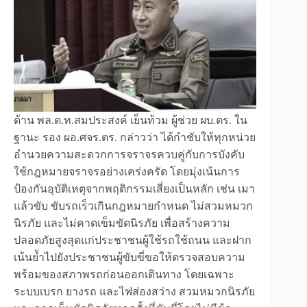
ด้าน พล.ต.ท.สมประสงค์ เย็นท้วม ผู้ช่วย ผบ.ตร. ใน
ฐานะ รอง ผอ.ศจร.ตร. กล่าวว่า ได้กำชับให้ทุกหน่วย
อำนวยความสะดวกการจราจรควบคู่กับการบังคับ
ใช้กฎหมายจราจรอย่างเคร่งครัด โดยมุ่งเน้นการ
ป้องกันอุบัติเหตุจากพฤติกรรมเสี่ยงเป็นหลัก เช่น เมา
แล้วขับ ขับรถเร็วเกินกฎหมายกำหนด ไม่สวมหมวก
นิรภัย และไม่คาดเข็มขัดนิรภัย เพื่อสร้างความ
ปลอดภัยสูงสุดแก่ประชาชนผู้ใช้รถใช้ถนน และฝาก
เน้นย้ำไปยังประชาชนผู้ขับขี่ขอให้ตรวจสอบความ
พร้อมของสภาพรถก่อนออกเดินทาง โดยเฉพาะ
ระบบเบรก ยางรถ และไฟส่องสว่าง สวมหมวกนิรภัย