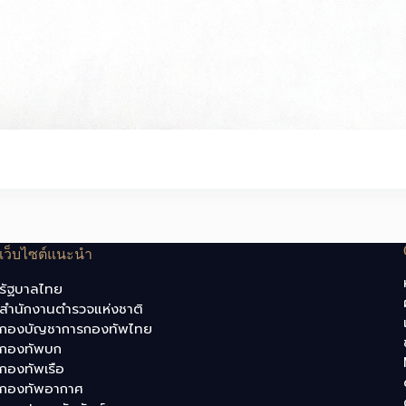
เว็บไซต์แนะนำ
รัฐบาลไทย
สำนักงานตำรวจแห่งชาติ
กองบัญชาการกองทัพไทย
กองทัพบก
กองทัพเรือ
กองทัพอากาศ