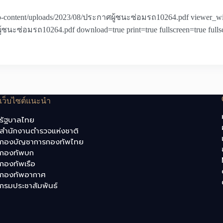
o/wp-content/uploads/2023/08/ประกาศผู้ชนะซ่อมรถ10264.pdf viewer_w
้ชนะซ่อมรถ10264.pdf download=true print=true fullscreen=true fullsc
เว็บไซต์แนะนำ
รัฐบาลไทย
สำนักงานตำรวจแห่งชาติ
กองบัญชาการกองทัพไทย
กองทัพบก
กองทัพเรือ
กองทัพอากาศ
กรมประชาสัมพันธ์