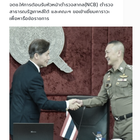
จตช.ให้การต้อนรับหัวหน้าตำรวจสากล(NCB) ตำรวจ
สาธารณรัฐเกาหลีใต้ และคณะฯ ขอเข้าเยี่ยมคาราวะ
เพื่อหารือข้อราชการ