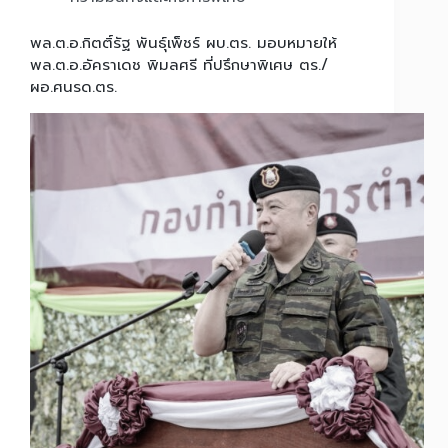
พล.ต.อ.กิตติ์รัฐ พันธุ์เพ็ชร์ ผบ.ตร. มอบหมายให้
พล.ต.อ.อัคราเดช พิมลศรี ที่ปรึกษาพิเศษ ตร./
ผอ.ศนรด.ตร.