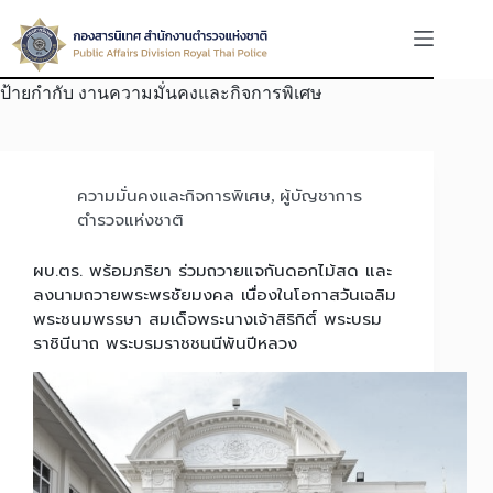
Skip
to
content
ป้ายกำกับ
งานความมั่นคงและกิจการพิเศษ
ความมั่นคงและกิจการพิเศษ
ผู้บัญชาการ
,
ตำรวจแห่งชาติ
ผบ.ตร. พร้อมภริยา ร่วมถวายแจกันดอกไม้สด และ
ลงนามถวายพระพรชัยมงคล เนื่องในโอกาสวันเฉลิม
พระชนมพรรษา สมเด็จพระนางเจ้าสิริกิติ์ พระบรม
ราชินีนาถ พระบรมราชชนนีพันปีหลวง