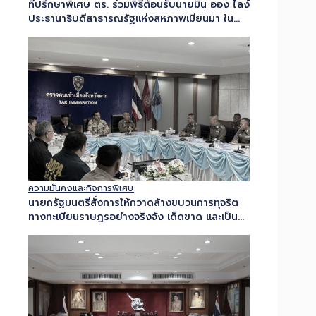
ที่ปรึกษาพิเศษ ตร. ร่วมพิธีต้อนรับนายมิน ออง ไลง์
ประธานาธิบดีสาธารณรัฐแห่งสหภาพเมียนมา ใน
โอกาส เยือนประเทศไทยอย่างเป็นทางการในฐานะ
แขกของรัฐบาล...
ความมั่นคงและกิจการพิเศษ
นายกรัฐมนตรีสั่งการให้กวาดล้างขบวนการทุจริต
ทางทะเบียนราษฎรอย่างจริงจัง เด็ดขาด และเป็น
ระบบ – ผบ.ตร. มอบหมายให้ พล.ต.อ.สำราญฯ
ปฏิบัติการ “ทลายบัตร 10...