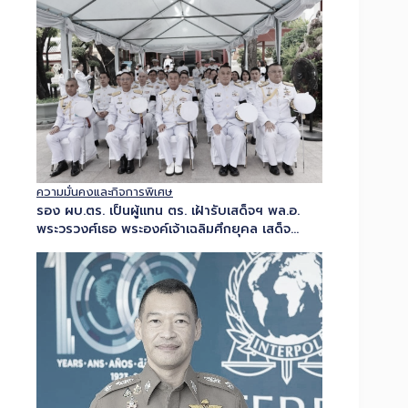
พระราราชทานพระศพสมเด็จพระเจ้าลูกเธอ เจ้าฟ้า
พัชรกิติยาภาฯ...
ความมั่นคงและกิจการพิเศษ
รอง ผบ.ตร. เป็นผู้แทน ตร. เฝ้ารับเสด็จฯ พล.อ.
พระวรวงศ์เธอ พระองค์เจ้าเฉลิมศึกยุคล เสด็จ
ปฏิบัติพระราชกรณียกิจแทนพระองค์ในพระราชพิธี
ทรงบำเพ็ญพระราชกุศล เนื่องในวันอาสาฬหบูชาและ
เทศกาลเข้าพรรษา...