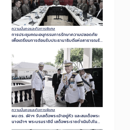
ความมั่นคงและกิจการพิเศษ
การประชุมคณะอนุกรรมการรักษาความปลอดภัย
เพื่อเตรียมการต้อนรับประธานาธิบดีแห่งสาธารณรัฐ
แห่งสหภาพเมียนมาและภริยา เยือนประเทศไทย
อย่างเป็นทางการ
ความมั่นคงและกิจการพิเศษ
ผบ.ตร. เฝ้าฯ รับเสด็จพระเจ้าอยู่หัว และสมเด็จพระ
นางเจ้าฯ พระบรมราชินี เสด็จพระราชดำเนินไปใน
พระราชพิธีทรงบำเพ็ญพระราชกุศลปัญญาสมวาร