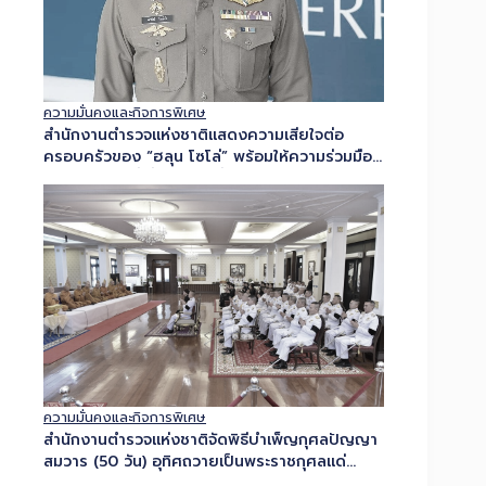
ความมั่นคงและกิจการพิเศษ
สำนักงานตำรวจแห่งชาติแสดงความเสียใจต่อ
ครอบครัวของ “ฮลุน โซโล่” พร้อมให้ความร่วมมือ
กับหน่วยงานที่เกี่ยวข้อง เพื่อให้การดำเนินการตรวจ
พิสูจน์เป็นไปอย่างรอบคอบ โปร่งใส...
ความมั่นคงและกิจการพิเศษ
สำนักงานตำรวจแห่งชาติจัดพิธีบำเพ็ญกุศลปัญญา
สมวาร (50 วัน) อุทิศถวายเป็นพระราชกุศลแด่
สมเด็จพระเจ้าลูกเธอ เจ้าฟ้าพัชรกิติยาภา นเรนทิรา