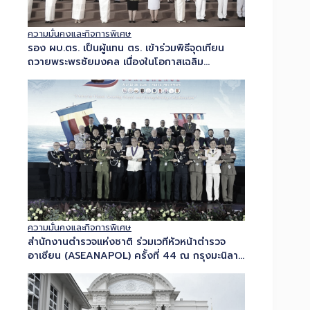
ความมั่นคงและกิจการพิเศษ
รอง ผบ.ตร. เป็นผู้แทน ตร. เข้าร่วมพิธีจุดเทียน
ถวายพระพรชัยมงคล เนื่องในโอกาสเฉลิม
พระชนมพรรษาพระบาทสมเด็จพระเจ้าอยู่หัว 28
กรกฎาคม 2569...
ความมั่นคงและกิจการพิเศษ
สำนักงานตำรวจแห่งชาติ ร่วมเวทีหัวหน้าตำรวจ
อาเซียน (ASEANAPOL) ครั้งที่ 44 ณ กรุงมะนิลา
ภายใต้แนวคิด “United in...