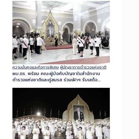
เทพยวดี กรมหลวงราชสาริณีสิริพัชร มหาวัชรราช
ธิดา...
ความมั่นคงและกิจการพิเศษ
ผู้บัญชาการตำรวจแห่งชาติ
ผบ.ตร. พร้อม คณะผู้บังคับบัญชาในสำนักงาน
ตำรวจแห่งชาติและคู่สมรส ร่วมเฝ้าฯ รับเสด็จ
สมเด็จพระกนิษฐาธิราชเจ้า กรมสมเด็จพระเทพรัตน
ราชสุดาฯ สยามบรมราชกุมารี เสด็จฯ ในงานสโมสร
สันนิบาตเฉลิมพระเกียรติ...