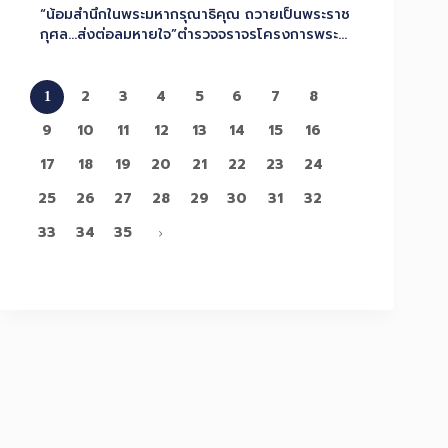
“น้อมสำนึกในพระมหากรุณาธิคุณ ถวายเป็นพระราช
กุศล…ส่งต่อลมหายใจ”ตำรวจจราจรโครงการพระ
ราชดำริ ผนึกกำลังตำรวจทางหลวงและตำรวจ
จราจรโคราช เปิดเส้นทางลำเลียงหัวใจดวงที่ 181
ส่ง รพ.รามาธิบดี...
2
3
4
5
6
7
8
1
9
10
11
12
13
14
15
16
17
18
19
20
21
22
23
24
25
26
27
28
29
30
31
32
33
34
35