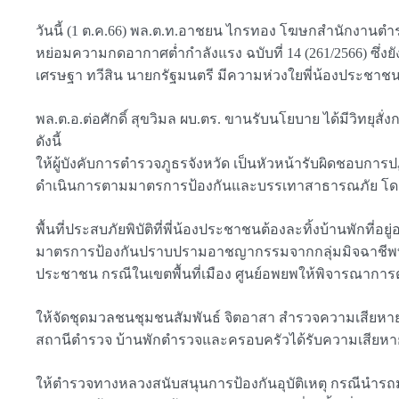
วันนี้ (1 ต.ค.66) พล.ต.ท.อาชยน ไกรทอง โฆษกสำนักงานตำร
หย่อมความกดอากาศต่ำกำลังแรง ฉบับที่ 14 (261/2566) ซึ่ง
เศรษฐา ทวีสิน นายกรัฐมนตรี มีความห่วงใยพี่น้องประชาชน 
พล.ต.อ.ต่อศักดิ์ สุขวิมล ผบ.ตร. ขานรับนโยบาย ได้มีวิทยุ
ดังนี้
ให้ผู้บังคับการตำรวจภูธรจังหวัด เป็นหัวหน้ารับผิดชอบการ
ดำเนินการตามมาตรการป้องกันและบรรเทาสาธารณภัย โดย
พื้นที่ประสบภัยพิบัติที่พี่น้องประชาชนต้องละทิ้งบ้านพักที
มาตรการป้องกันปราบปรามอาชญากรรมจากกลุ่มมิจฉาชีพที่ฉว
ประชาชน กรณีในเขตพื้นที่เมือง ศูนย์อพยพให้พิจารณาการตั
ให้จัดชุดมวลชนชุมชนสัมพันธ์ จิตอาสา สำรวจความเสียหา
สถานีตำรวจ บ้านพักตำรวจและครอบครัวได้รับความเสียหาย ใ
ให้ตำรวจทางหลวงสนับสนุนการป้องกันอุบัติเหตุ กรณีนำร