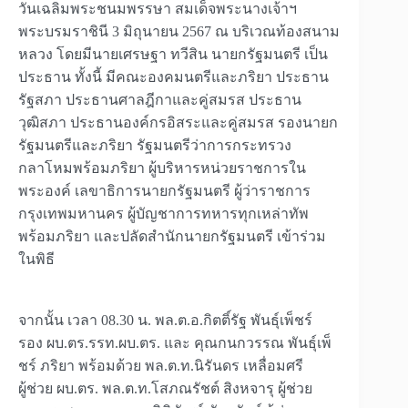
วันเฉลิมพระชนมพรรษา สมเด็จพระนางเจ้าฯ
พระบรมราชินี 3 มิถุนายน 2567 ณ บริเวณท้องสนาม
หลวง โดยมีนายเศรษฐา ทวีสิน นายกรัฐมนตรี เป็น
ประธาน ทั้งนี้ มีคณะองคมนตรีและภริยา ประธาน
รัฐสภา ประธานศาลฎีกาและคู่สมรส ประธาน
วุฒิสภา ประธานองค์กรอิสระและคู่สมรส รองนายก
รัฐมนตรีและภริยา รัฐมนตรีว่าการกระทรวง
กลาโหมพร้อมภริยา ผู้บริหารหน่วยราชการใน
พระองค์ เลขาธิการนายกรัฐมนตรี ผู้ว่าราชการ
กรุงเทพมหานคร ผู้บัญชาการทหารทุกเหล่าทัพ
พร้อมภริยา และปลัดสำนักนายกรัฐมนตรี เข้าร่วม
ในพิธี
จากนั้น เวลา 08.30 น. พล.ต.อ.กิตติ์รัฐ พันธุ์เพ็ชร์
รอง ผบ.ตร.รรท.ผบ.ตร. และ คุณกนกวรรณ พันธุ์เพ็
ชร์ ภริยา พร้อมด้วย พล.ต.ท.นิรันดร เหลื่อมศรี
ผู้ช่วย ผบ.ตร. พล.ต.ท.โสภณรัชต์ สิงหจารุ ผู้ช่วย