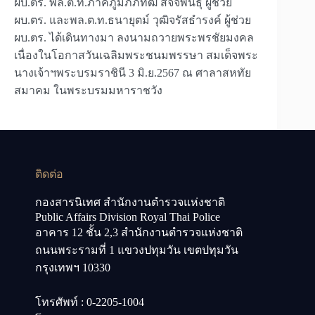
ผบ.ตร. พล.ต.ท.ภาคภูมิภิภัทฒ์ สัจจพันธุ์ ผู้ช่วย
ผบ.ตร. และพล.ต.ท.ธนายุตม์ วุฒิจรัสธำรงค์ ผู้ช่วย
ผบ.ตร. ได้เดินทางมา ลงนามถวายพระพรชัยมงคล
เนื่องในโอกาสวันเฉลิมพระชนมพรรษา สมเด็จพระ
นางเจ้าฯพระบรมราชินี 3 มิ.ย.2567 ณ ศาลาสหทัย
สมาคม ในพระบรมมหาราชวัง
ติดต่อ
กองสารนิเทศ สำนักงานตำรวจแห่งชาติ
Public Affairs Division Royal Thai Police
อาคาร 12 ชั้น 2,3 สำนักงานตำรวจแห่งชาติ
ถนนพระรามที่ 1 แขวงปทุมวัน เขตปทุมวัน
กรุงเทพฯ 10330
โทรศัพท์ : 0-2205-1004