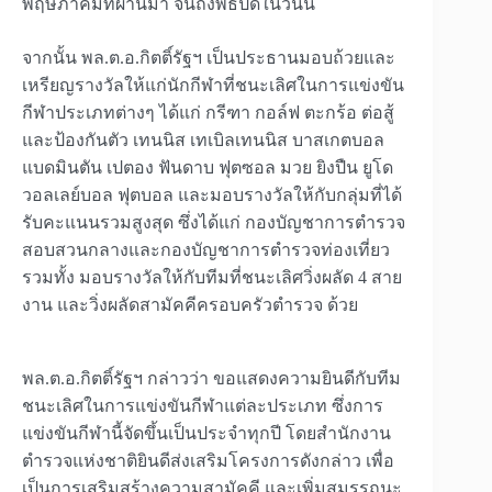
พฤษภาคมที่ผ่านมา จนถึงพิธีปิดในวันนี้
จากนั้น พล.ต.อ.กิตติ์รัฐฯ เป็นประธานมอบถ้วยและ
เหรียญรางวัลให้แก่นักกีฬาที่ชนะเลิศในการแข่งขัน
กีฬาประเภทต่างๆ ได้แก่ กรีฑา กอล์ฟ ตะกร้อ ต่อสู้
และป้องกันตัว เทนนิส เทเบิลเทนนิส บาสเกตบอล
แบดมินตัน เปตอง ฟันดาบ ฟุตซอล มวย ยิงปืน ยูโด
วอลเลย์บอล ฟุตบอล และมอบรางวัลให้กับกลุ่มที่ได้
รับคะแนนรวมสูงสุด ซึ่งได้แก่ กองบัญชาการตำรวจ
สอบสวนกลางและกองบัญชาการตำรวจท่องเที่ยว
รวมทั้ง มอบรางวัลให้กับทีมที่ชนะเลิศวิ่งผลัด 4 สาย
งาน และวิ่งผลัดสามัคคีครอบครัวตำรวจ ด้วย
พล.ต.อ.กิตติ์รัฐฯ กล่าวว่า ขอแสดงความยินดีกับทีม
ชนะเลิศในการแข่งขันกีฬาแต่ละประเภท ซึ่งการ
แข่งขันกีฬานี้จัดขึ้นเป็นประจำทุกปี โดยสำนักงาน
ตำรวจแห่งชาติยินดีส่งเสริมโครงการดังกล่าว เพื่อ
เป็นการเสริมสร้างความสามัคคี และเพิ่มสมรรถนะ