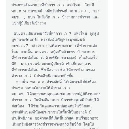
ประธานเปิดอาคารที่ทำการ ภ.7 แห่งใหม่  โดยมี 
พล.ต.ท.ธนายุตม์ วุฒิจรัสธำรงค์ ผบช.ภ.7 , รอง 
ผบช. , ผบก.ในสังกัด ภ.7 ข้าราชการตำรวจ และ
แขกผู้มีเกียรติเข้าร่วม 

 ผบ.ตร.เดินทางมาถึงที่ทำการ ภ.7 แห่งใหม่ จุดธูป
บูชาพระรัตนตรัย พระสงฆ์เจริญพระพุทธมนต์ 
ผบช.ภ.7 กล่าวรายงานที่มาของอาคารที่ทำการแห่ง
ใหม่ จากนั้น ผบ.ตร.กดปุ่มเปิดผ้าแพร ป้ายอาคาร
ที่ทำการแห่งใหม่ ต่อด้วยพิธีการทางสงฆ์ เป็นอันเสร็จ
พิธี  ผบ.ตร.พร้อมแขกผู้เกียรติ เข้าเยี่ยมอาคาร
ที่ทำการแห่งใหม่ ซึ่งเชื่อว่าจะช่วยให้การทำงานของ
ตำรวจ ภ.7 มีประสิทธิภาพมากยิ่งขึ้น

  จากนั้น พล.ต.อ.ดำรงศักดิ์ ได้เดินทางไปยังห้อง
ประชุม มอบนโยบายให้ตำรวจ ภ.7 

ผบ.ตร. ได้กล่าวขอบคุณและชมเชยการปฏิบัติงานของ
ตำรวจ ภ.7 ในห้วงที่ผ่านมา มีการจับกุมคดีสำคัญได้
ต่อเนื่อง  ได้ร่วมกันดูแลความปลอดภัยในชีวิตและ
ทรัพย์สินของพี่น้องประชาชนในพื้นที่เป็นอย่างดี มี
ประสิทธิภาพ ขอฝากคดีที่เกิดขึ้นล่าสุด คนร้ายอุกอาจ
เหิมเกริมยิงสารวัตรตำรวจทางหลวงเสียชีวิต โดยให้