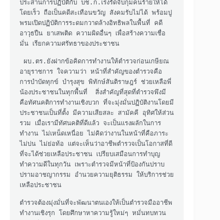
ประสานการปฏิบัติกับ บช.ก.เร่งรัดจับกุมคนร้ายให้ได้
โดยเร็ว ถือเป็นคดีสะเทือนขวัญ สังคมรับไม่ได้ พร้อมปู
พรมเปิดปฏิบัติการระดมกวาดล้างอิทธิพลในพื้นที่ คดี
อาวุธปืน ยาเสพติด ความผิดอื่นๆ เพื่อสร้างความเชื่อ
มั่น เรียกความศรัทธาของประชาชน 

 ผบ.ตร.ยังฝากข้อคิดการทำงานให้ตำรวจก่อนเกษียณ
อายุราชการ ใจความว่า หน้าที่สำคัญของตำรวจคือ 
การบำบัดทุกข์ บำรุงสุข พิทักษ์สันติราษฎร์ ช่วยเหลือพี่
น้องประชาชนในทุกพื้นที่  สิ่งสำคัญที่สุดที่ตำรวจพึงมี
คือทัศนคติการทำงานเชิงบวก ที่จะมุ่งมั่นปฏิบัติงานโดยมี
ประชาชนเป็นที่ตั้ง มีความเสียสละ สามัคคี อุทิศให้ส่วน
รวม เมื่อเรามีทัศนคติที่ดีแล้ว จะเป็นแรงผลักในการ
ทำงาน ไม่เหน็ดเหนื่อย ไม่คิดว่างานในหน้าที่คือภาระ 
ไม่บ่น ไม่ย่อท้อ แต่จะเห็นว่าอาชีพตำรวจเป็นโอกาสที่ดี
ที่จะได้ช่วยเหลือประชาชน เปรียบเสมือนการทำบุญ 
ทำความดีในทุกวัน เพราะตำรวจมีหน้าที่ป้องกันปราบ
ปรามอาชญากรรม อำนวยความยุติธรรม ให้บริการช่วย
เหลือประชาชน

ตำรวจต้องมุ่งมั่นที่จะพัฒนาตนเองให้เป็นตำรวจมืออาชีพ 
ทำงานเชิงรุก โดยศึกษาหาความรู้ใหม่ๆ หมั่นทบทวน