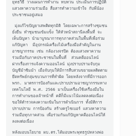
ยุทธวิธี วางแผนการทำงาน ทบทวน ประเมินการปฏิบัติ  
แสวงหาความร่วมมือ สื่อสารทำความเข้าใจ กับพี่น้อง
ประชาชนอยู่เสมอ

 มุ่งแก้ไขปัญยาเสพติดทุกมิติ โดยเฉพาะการสร้างชุมชน
ยั่งยืน ทำชุมชนเข้มแข็ง ให้หัวหน้าสถานีลงพื้นที่ จะ
เห็นปัญหา นำมาบูรณาการทุกภาคส่วนในพื้นที่เพื่อร่วม
แก้ปัญหา  มีอุปกรณ์เครื่องไม้เครื่องมือสำคัญในงาน
อาชญากรรม เช่น กล้องวงจรปิด ต้องแสวงหาความ
ร่วมมือกับภาคประชาชนในพื้นที่  ส่วนคดีออนไลน์ 
ฝากเรื่องการแจ้งความออนไลน์ มุ่งปราบปรามจับกุม
บัญชีม้าซิมม้า เมื่อจับกุมให้มีการสืบสวนขยายผลติดตาม
ยึดทรัพย์กลุ่มขบวนการที่ทำผิด โดยหลังจากที่มีการออก 
พรก. มาตรการป้องกันและปราบปรามอาชญากรรมทาง
เทคโนโลยี พ.ศ. 2566 มาเป็นเครื่องใช้เครื่องมือใน
การทำงานของเจ้าหน้าที่ คดีก็มีแนวโน้มลดลงต่อเนื่อง 
ขอให้ตำรวจคงความเข้มในการดำเนินการ ทั้งมิติการ
ปราบปราม การป้องกัน สร้างครูไซเบอร์ แสวงหาความ
ร่วมมือทุกภาคส่วน เพื่อร่วมกันแก้ปัญหาคดีออนไลน์ให้
ลงลงต่อเนื่อง 

หลังมอบนโยบาย ผบ.ตร.ได้มอบพระพุทธรูปหลวงพ่อ