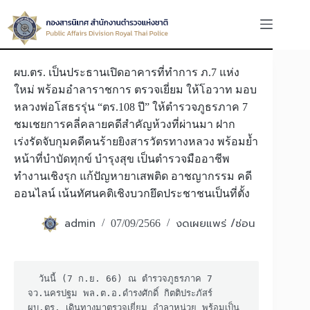
Skip
to
content
ผบ.ตร. เป็นประธานเปิดอาคารที่ทำการ ภ.7 แห่ง
ใหม่ พร้อมอำลาราชการ ตรวจเยี่ยม ให้โอวาท มอบ
หลวงพ่อโสธรรุ่น “ตร.108 ปี” ให้ตำรวจภูธรภาค 7
ชมเชยการคลี่คลายคดีสำคัญห้วงที่ผ่านมา ฝาก
เร่งรัดจับกุมคดีคนร้ายยิงสารวัตรทางหลวง พร้อมย้ำ
หน้าที่บำบัดทุกข์ บำรุงสุข เป็นตำรวจมืออาชีพ
ทำงานเชิงรุก แก้ปัญหายาเสพติด อาชญากรรม คดี
ออนไลน์ เน้นทัศนคติเชิงบวกยึดประชาชนเป็นที่ตั้ง
admin
งดเผยแพร่ /ซ่อน
07/09/2566
  วันนี้ (7 ก.ย. 66) ณ ตำรวจภูธรภาค 7 
จว.นครปฐม พล.ต.อ.ดำรงศักดิ์ กิตติประภัสร์ 
ผบ.ตร. เดินทางมาตรวจเยี่ยม อำลาหน่วย พร้อมเป็น