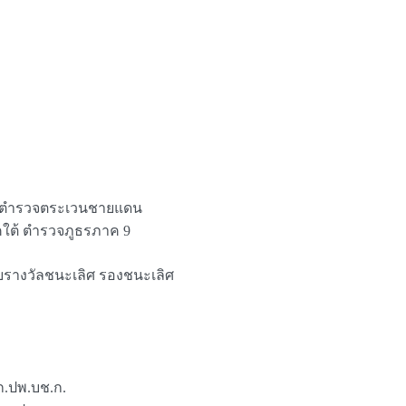
การตำรวจตระเวนชายแดน
คใต้ ตำรวจภูธรภาค 9
ับรางวัลชนะเลิศ รองชนะเลิศ
ก.ปพ.บช.ก.