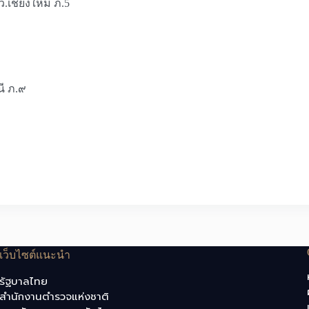
ว.เชียงใหม่ ภ.5
นี ภ.๙
เว็บไซต์แนะนำ
รัฐบาลไทย
สำนักงานตำรวจแห่งชาติ