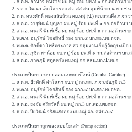
1. ส.ต.ท. อํานาจ ทินราช ผบ.หมู่ ร้อย ปพ.ที่ ๑ กก.ต่อต้านฯ 
2. ร.ต.อ วัฒนา เล็กโล่ง รอง สว. สส.สน.ลุมพินี บก น.๕ บช.น
2. ด.ต. ทนงศักดิ์ ทองสลับล้วน ผบ.หมู่ (ป.) สภ.สวนผึ้ง ภ.จว ร
2. ส.ต.อ. วายุพัฒน์ บุญลา ผบ.หมู่ ร้อย ปพ.ที่ ๑ กก.ต่อต้านฯ
2. ส.ต.อ. มนตรี พิมพ์เชื้อ ผบ.หมู่ ร้อย ปพ.ที่ ๑ กก.ต่อต้านฯ
3. พ.ต.ท. อนุรักษ์ ไชยสิทธิ์ รอง ผกก.๔ บก.สอ.บช.ตชด.
3. พ.ต.ต. ศักดิ์ดา โพธิตระกาล สว.กลุ่มงานเก็บกู้วัตถุระเบิ
3. ส.ต.อ. ภูชิต พาน้อย ผบ.หมู่ ร้อย ปพ.ที่ ๑ กก.ต่อต้านฯ บก
3. ส.ต.อ. ภาคภูมิ สกูลหรั่ง ผบ.หมู่ กก.สสน.บก.ป.บช.ก.
ประเภทปืนยาว ระบบคอมแบทคาร์ไบน์ (Combat Carbine)
1. ส.ต.ท. ธีรศักดิ์ คําโสภา ผบ.หมู่ กก.สส. ภ.จว.ชัยภูมิ ภ.3
2. พ.ต.ท. อนุรักษ์ ไชยสิทธิ์ รอง ผกก.๔ บก.สอ.บช.ตชด.
2. ส.ต.อ. มนตรี พิมพ์เชื้อ ผบ.หมู่ ร้อย ปพ.ที่ ๑ กก.ต่อต้านฯ
2. ส.ต.อ. ธงชัย ศรีสวัสดิ์ ผบ.หมู่ กก.3 บก.สอ.บช.ตชด.
3. ส.ต.อ. ปิยวัฒน์ จรัสแสงทอง ผบ.หมู่ ฝอ. ศฝร.ภ.๔
ประเภทปืนยาวลูกซองแบบโยนลํา (Pump action)