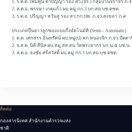
1. ร.ต.ต. เพิ่มพูน ตาปัญญา รอง สว.(จร.) กลุ่มงานจราจร ภ.จ
2. ส.ต.อ. พรรษา เกตุแก้ว ผบ.หมู่ กก.3 บก.สอ.บช.ตชด.
3. ร.ต.อ. ปริญญา หวันสู รอง สว.กก.ปพ. ภ.จว.สงขลา ภ.๙
ประเภทปืนยาวลูกซองแบบกึ่งอัตโนมัติ (Semi – Automatic)
1. ด.ต. เศกสรร อินทรัตน์ ผบ.หมู่(ป) สภ.หนองจิก ภ.จว.ปัตตา
2. จ.ส.ต. นิติ สีนิล ผบ.หมู่ สส.สน.วัดพระยากร บก.น.๕ บช.น.
3. ส.ต.อ. ธงชัย ศรีสวัสดิ์ ผบ.หมู่ กก.3 บก.สอ.บช.ตชด.
ติดต่อ
กองสารนิเทศ สำนักงานตำรวจแห่ง
ชาติ