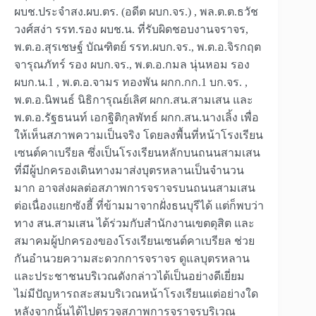
ผบช.ประจำสง.ผบ.ตร. (อดีต ผบก.จร.) , พล.ต.ต.ธวัช
วงศ์สง่า รรท.รอง ผบช.น. ที่รับผิดชอบงานจราจร,
พ.ต.อ.สุรเชษฐ์ บัณฑิตย์ รรท.ผบก.จร., พ.ต.อ.จิรกฤต
จารุณภัทร์ รอง ผบก.จร., พ.ต.อ.กมล นุ่นหอม รอง
ผบก.น.1 , พ.ต.อ.จามร ทองพัน ผกก.กก.1 บก.จร. ,
พ.ต.อ.นิพนธ์ นิธิการุณย์เลิศ ผกก.สน.สามเสน และ
พ.ต.อ.รัฐธนนท์ เอกฐิติกุลพัทธ์ ผกก.สน.นางเลิ้ง เพื่อ
ให้เห็นสภาพความเป็นจริง โดยลงพื้นที่หน้าโรงเรียน
เซนต์คาเบรียล ซึ่งเป็นโรงเรียนหลักบนถนนสามเสน
ที่มีผู้ปกครองเดินทางมาส่งบุตรหลานเป็นจำนวน
มาก อาจส่งผลต่อสภาพการจราจรบนถนนสามเสน
ต่อเนื่องแยกซังฮี้ ที่ข้ามมาจากฝั่งธนบุรีได้ แต่ก็พบว่า
ทาง สน.สามเสน ได้ร่วมกับสำนักงานเขตดุสิต และ
สมาคมผู้ปกครองของโรงเรียนเซนต์คาเบรียล ช่วย
กันอำนวยความสะดวกการจราจร ดูแลบุตรหลาน
และประชาชนบริเวณดังกล่าวได้เป็นอย่างดีเยี่ยม
ไม่มีปัญหารถสะสมบริเวณหน้าโรงเรียนแต่อย่างใด
หลังจากนั้นได้ไปตรวจสภาพการจราจรบริเวณ