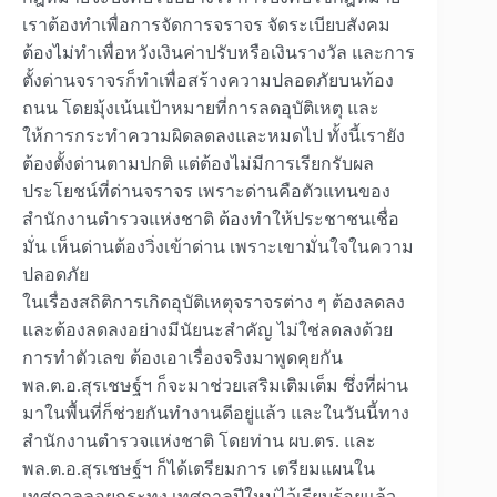
เราต้องทำเพื่อการจัดการจราจร จัดระเบียบสังคม
ต้องไม่ทำเพื่อหวังเงินค่าปรับหรือเงินรางวัล และการ
ตั้งด่านจราจรก็ทำเพื่อสร้างความปลอดภัยบนท้อง
ถนน โดยมุ้งเน้นเป้าหมายที่การลดอุบัติเหตุ และ
ให้การกระทำความผิดลดลงและหมดไป ทั้งนี้เรายัง
ต้องตั้งด่านตามปกติ แต่ต้องไม่มีการเรียกรับผล
ประโยชน์ที่ด่านจราจร เพราะด่านคือตัวแทนของ
สำนักงานตำรวจแห่งชาติ ต้องทำให้ประชาชนเชื่อ
มั่น เห็นด่านต้องวิ่งเข้าด่าน เพราะเขามั่นใจในความ
ปลอดภัย
ในเรื่องสถิติการเกิดอุบัติเหตุจราจรต่าง ๆ ต้องลดลง
และต้องลดลงอย่างมีนัยนะสำคัญ ไม่ใช่ลดลงด้วย
การทำตัวเลข ต้องเอาเรื่องจริงมาพูดคุยกัน
พล.ต.อ.สุรเชษฐ์ฯ ก็จะมาช่วยเสริมเติมเต็ม ซึ่งที่ผ่าน
มาในพื้นที่ก็ช่วยกันทำงานดีอยู่แล้ว และในวันนี้ทาง
สำนักงานตำรวจแห่งชาติ โดยท่าน ผบ.ตร. และ
พล.ต.อ.สุรเชษฐ์ฯ ก็ได้เตรียมการ เตรียมแผนใน
เทศกาลลอยกระทง เทศกาลปีใหม่ไว้เรียบร้อยแล้ว