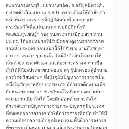
สะพานกรุงธนบุรี , แยกบางพลัด , ถ.จรัญสนิทวงศ์ ,
ถ.ราชดำเนิน และ แยก จปร. ตรวจเยี่ยมให้กำลังเจ้า
หน้าที่ตำรวจจราจรที่ปฏิบัติหน้าที่ มอบกาแฟ
กระป๋อง ไว้เพื่อสนับสนุนการปฏิบัติหน้าที่
พล.ต.อ.สุรเชษฐ์ฯ รอง ผบ.ตร.(มค) เปิดเผยว่า ท่าน
ผบ.ตร. ได้มอบหมายให้รับผิดชอบดูงานจราจรภาพ
รวมทั้งประเทศ ก่อนหน้านี้ก็ได้รับรายงานถึงปัญหา
การจราจรต่าง ๆ มาแล้ว วันนี้จึงตัดสินใจลงมาให้
เห็นด้วยสายตาตัวเอง และต้องการสร้างความเชื่อ
มั่นให้พี่น้องประชาชน พ่อแม่ ครู ผู้ปกครอง ผู้อำนวย
การโรงเรียนต่าง ๆ ซึ่งปัจจุบันปัญหาการจราจรเป็น
หนึ่งในปัญหาหลักของประเทศ ที่ตำรวจต้องร่วมมือ
กับหน่วยงานต่าง ๆ ช่วยกันแก้ไขปัญหา จะทำเพียง
หน่วยงานเดียวไม่ได้ โดยคิกออฟด้วยการสั่งให้
สำรวจสภาพปัญหาทางกายภาพ ปัญหาภูมิประเทศ
ที่ส่งผลต่อการจราจร ทำให้การจราจรติดขัด ทำให้มี
ความเสี่ยงต่อการเกิดอุบัติเหตุ เช่น พื้นผิวการจราจร
ที่ขรุขระ เป็นหลุม เป็นบ่อ แล้วประสานงานกับหน่วย