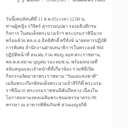
admin
งดเผยแพร่ /ซ่อน
วันนี้(พฤหัสบดีที่ 11 ส.ค.65) เวลา 12.00 น.
ท่านผู้หญิง รวิจิตร์ สุวรรณบุปผา รองอธิบดีกรม
กิจการ ในสมเด็จพระนางเจ้าฯ พระบรมราชินีนาถ
พร้อมด้วย พล.อ.อ.อิทธิศักดิ์ ศรีสังข์ นายทหารปฏิบัติ
การพิเศษ สำนักงานฝ่ายเสนาธิการในพระองค์ 904
ปฏิบัติหน้าที่ หน.ฝอ.ร่วม ศอญ.จอส.พระราชทาน,
พล.ต.ต.สยาม บุญสม รอง ผบช.น. พร้อมหน่วยที่
สนับสนุนและเจ้าหน้าที่ที่เกี่ยวข้อง ร่วมพิธีเปิด
กิจกรรมจิตอาสาพระราชทาน “วันแม่แห่งชาติ”
เฉลิมพระเกียรติสมเด็จพระนางเจ้าสิริกิติ์ พระบรม
ราชินีนาถ พระบรมราชชนนีพันปีหลวง เนื่องใน
โอกาสมหามงคลเฉลิมพระชนมพรรษาครบ 90
พรรษา ณ อาคารพิพิธภัณฑ์ สวนเบญจกิติ