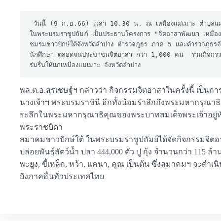
 วันนี้ (9 ก.ย.66) เวลา 10.30 น. ณ เหมืองแม่เมาะ ตำบลแม่เมาะ อำเภอแม่เมาะ จังหวัดลำปาง พล.ต.อ.สุรเชษฐ์ หักพาล รอง ผบ.ตร. ในฐานะนายกสมาคมชาวปักษ์ใต้ 
ในพระบรมราชูปถัมภ์ เป็นประธานโครงการ "จิตอาสาพัฒนา เหมืองแม
ชมรมชาวปักษ์ใต้จังหวัดลำปาง ตำรวจภูธร ภาค 5 และตำรวจภูธรจั
นักศึกษา ตลอดจนประชาชนจิตอาสา กว่า 1,000 คน  ร่วมกิจกรรมปลูก
ร่มรื่นให้แก่เหมืองแม่เมาะ​ จังหวัดลำปาง
พล.ต.อ.สุรเชษฐ์ฯ กล่าวว่า กิจกรรมจิตอาสาในครั้งนี้ เป็
นางเจ้าฯ พระบรมราชินี อีกทั้งน้อมรำลึกถึงพระมหากร
ระลึกในพระมหากรุณาธิคุณของพระบาทสมเด็จพระเจ้าอยู่ห
พระราชบิดา
สมาคมชาวปักษ์ใต้ ในพระบรมราชูปถัมย์ได้จัดกิจกรรมจิตอาสาม
ปล่อยพันธุ์สัตว์น้ำ ปลา 444,000 ตัว ปู กุ้ง จำนวนกว่า 115 ล้า
พะยูง, ขี้เหล็ก, หว้า, แคนา, คูณ​ เป็นต้น​ ซึ่งสมาคมฯ จะด
ยังภาคอื่นทั่วประเทศไทย