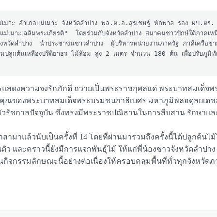
่เมาะเฉลิมพระเกียรติ"  โดยร่วมกับจังหวัดลำปาง สมาคมชาวปักษ์ใต้ภาคเหนื
งหวัดลำปาง  นำประชาชนชาวลำปาง  ผู้บริหารหน่วยงานภาครัฐ ภาคีเครือข่าย
ต้นเหลืองปรีดียาธร ไม้ล้อม สูง 2 เมตร จำนวน 180 ต้น เพื่อปรับภูมิทัศน์
นการแสดงความจงรักภักดี ถวายเป็นพระราชกุศลแด่ พระบาทสมเด็จพร
ุณาธิคุณของพระบาทสมเด็จพระบรมชนกาธิเบศร มหาภูมิพลอดุลยเ
ัวรัชกาลปัจจุบัน ซึ่งทรงมีพระราชปณิธานในการสืบสาน รักษา
าแล้วนับเป็นครั้งที่ 14 โดยที่ผ่านมารวมถึงครั้งนี้ได้ปลูกต้นไม้
นตัว และคราวนี้ยังมีการแจกพันธุ์ไม้​ ให้แก่พี่น้องชาวจังหวัดลำปาง​ 
ำเนินกิจกรรมลักษณะนี้อย่างต่อเนื่องให้ครอบคลุมพื้นที่ทั่วทุกจัง