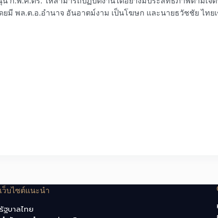
บสนุน ก.พ.ค.ตร. ให้สามารถปฏิบัติงานได้อย่างมีประสิทธิภาพตาม
โดยมี พล.ต.อ.อำนาจ อันอาตม์งาม เป็นโฆษก และนายธวัชชัย ไทยเ
เว็บไซต์แนะนำ
รัฐบาลไทย