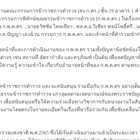
นักงานคณะกรรมการข้าราชการตำรวจ (สง.ก.ตร.) ชั้น 19 อาคาร 1 
บคณะกรรมการพิทักษ์คุณธรรมข้าราชการตำรวจ (ก.พ.ค.ตร.) ในเรื่
.ตร. , นายธวัชชัย ไทยเขียว , พล.ต.อ.วิเชียร พจน์โพธิ์ศรี , นา
ต.ท.ปัญญา เอ่งฉ้วน กรรมการ ก.พ.ค.ตร. และเจ้าหน้าที่ตำรวจเข้า
จหน้าที่และการดำเนินงานของ ก.พ.ค.ตร รวมทั้งปัญหาข้อขัดข้องใ
่างๆ เช่น สถานที่ อัตรากำลัง และครุภัณฑ์ เป็นต้น เพื่อลดปัญหา
ความรู้ ความเข้าใจ เกี่ยวกับอำนาจหน้าที่ของ ก.พ.ค.ตร ตามพระ
าราชการตำรวจ และจะสนับสนุน ร่วมมือกับ ก.พ.ค.ตร อย่างเต็มที
คุณธรรมข้าราชการตำรวจ บรรลุผลตามเจตนารมณ์ของพระราชบัญญ
เพื่อสนับสนุนหรือให้ความร่วมมือทางวิชาการกับหน่วยงานในสั
้ประสานงานโดยตรงในรายละเอียดในเรื่องที่หารือร่วมกัน เพื่อขับเคลื่อ
บ.ตำรวจแห่งชาติ พ.ศ.2565 ซึ่งได้เริ่มดำเนินงานมาแล้วเป็นระยะเวลา