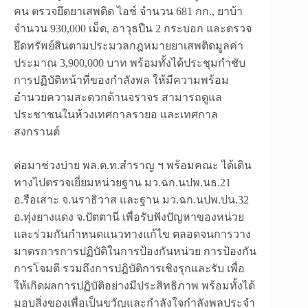
คน ตรวจยึดยาเสพติด ไอช์ จำนวน 681 กก., ยาบ้า
จำนวน 930,000 เม็ด, อาวุธปืน 2 กระบอก และตรวจ
ยึดทรัพย์สินตามประมวลกฎหมายยาเสพติดมูลค่า
ประมาณ 3,900,000 บาท พร้อมทั้งได้ประชุมกำชับ
การปฏิบัติหน้าที่ของกำลังพล ให้มีความพร้อม
อำนวยความสะดวกด้านจราจร สามารถดูแล
ประชาชนในห้วงเทศกาลรายอ และเทศกาล
สงกรานต์
ต่อมาช่วงบ่าย พล.ต.ท.สำราญ ฯ พร้อมคณะ ได้เดิน
ทางไปตรวจเยี่ยมหน่วยฐาน มว.ฉก.นปพ.นธ.21
อ.รือเสาะ จ.นราธิวาส และฐาน มว.ฉก.นปพ.ปน.32
อ.ทุ่งยางแดง จ.ปัตตานี เพื่อรับฟังปัญหาของหน่วย
และร่วมกันกำหนดแนวทางแก้ไข ตลอดจนการวาง
มาตรการการปฏิบัติในการป้องกันหน่วย การป้องกัน
การโจมตี รวมถึงการปฎิบัติการเชิงรุกและรับ เพื่อ
ให้เกิดผลการปฏิบัติอย่างมีประสิทธิภาพ พร้อมทั้งได้
มอบสิ่งของเพื่อเป็นขวัญและกำลังใจกำลังพลประจำ