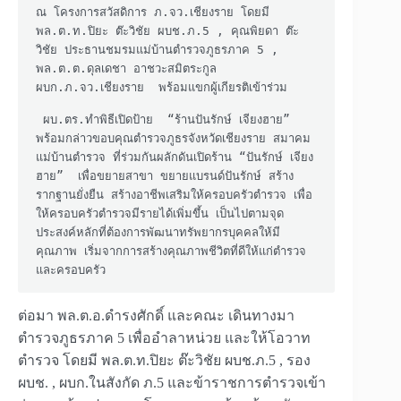
ณ โครงการสวัสดิการ ภ.จว.เชียงราย โดยมี 
พล.ต.ท.ปิยะ ต๊ะวิชัย ผบช.ภ.5 , คุณพิยดา ต๊ะ
วิชัย ประธานชมรมแม่บ้านตำรวจภูธรภาค 5 , 
พล.ต.ต.ดุลเดชา อาชวะสมิตระกูล 
ผบก.ภ.จว.เชียงราย  พร้อมแขกผู้เกียรติเข้าร่วม

 ผบ.ตร.ทำพิธีเปิดป้าย  “ร้านปันรักษ์ เจียงฮาย” 
พร้อมกล่าวขอบคุณตำรวจภูธรจังหวัดเชียงราย สมาคม
แม่บ้านตำรวจ ที่ร่วมกันผลักดันเปิดร้าน “ปันรักษ์ เจียง
ฮาย”  เพื่อขยายสาขา ขยายแบรนด์ปันรักษ์ สร้าง
รากฐานยั่งยืน สร้างอาชีพเสริมให้ครอบครัวตำรวจ เพื่อ
ให้ครอบครัวตำรวจมีรายได้เพิ่มขึ้น เป็นไปตามจุด
ประสงค์หลักที่ต้องการพัฒนาทรัพยากรบุคคลให้มี
คุณภาพ เริ่มจากการสร้างคุณภาพชีวิตที่ดีให้แก่ตำรวจ 
และครอบครัว
ต่อมา พล.ต.อ.ดำรงศักดิ์ และคณะ เดินทางมา
ตำรวจภูธรภาค 5 เพื่ออำลาหน่วย และให้โอวาท
ตำรวจ โดยมี พล.ต.ท.ปิยะ ต๊ะวิชัย ผบช.ภ.5 , รอง
ผบช. , ผบก.ในสังกัด ภ.5 และข้าราชการตำรวจเข้า