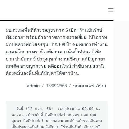
Skip
to
content
ผบ.ตร.ลงพื้นที่ตำรวจภูธรภาค 5 เปิด “ร้านปันรักษ์
เจียงฮาย” พร้อมอำลาราชการ ตรวจเยี่ยม ให้โอวาท
มอบหลวงพ่อโสธรรุ่น “ตร.108 ปี” ชมเชยการทำงาน
ตามนโยบาย ตร. ห้วงที่ผ่านมา เน้นย้ำทัศนคติเชิง
บวก บำบัดทุกข์ บำรุงสุข ทำงานเชิงรุก แก้ปัญหายา
เสพติด อาชญากรรม คดีออนไลน์ กำชับ หน.สถานี
ต้องหมั่นลงพื้นที่แก้ปัญหาให้ชาวบ้าน
admin
งดเผยแพร่ /ซ่อน
13/09/2566
  วันนี้ (12 ก.ย. 66)  เวลาประมาณ 09.00 น. 
พล.ต.อ.ดำรงศักดิ์ กิตติประภัสร์ ผบ.ตร.และ คุณ
สุมนา กิตติประภัสร์ นายกสมาคมแม่บ้านตำรวจเดินทาง
เป็นประธานเปิดร้านสวัสดิการ “ร้านปันรักษ์ เจียงฮาย” 